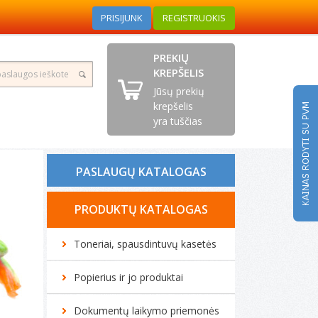
PRISIJUNK
REGISTRUOKIS
PREKIŲ
KREPŠELIS
Jūsų prekių
krepšelis
yra tuščias
PASLAUGŲ KATALOGAS
Tonerio kasečių pildymas
PRODUKTŲ KATALOGAS
Spausdintuvų remontas
Toneriai, spausdintuvų kasetės
Biuro technikos remontas
Popierius ir jo produktai
Kompiuterių remontas
Dokumentų laikymo priemonės