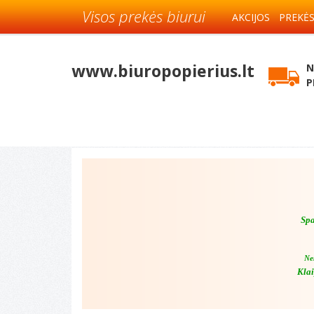
Visos prekės biurui
AKCIJOS
PREKĖ
www.biuropopierius.lt
N
P
Spa
Ne
Klai