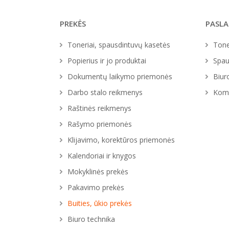
PREKĖS
PASL
Toneriai, spausdintuvų kasetės
Tone
Popierius ir jo produktai
Spau
Dokumentų laikymo priemonės
Biur
Darbo stalo reikmenys
Komp
Raštinės reikmenys
Rašymo priemonės
Klijavimo, korektūros priemonės
Kalendoriai ir knygos
Mokyklinės prekės
Pakavimo prekės
Buities, ūkio prekės
Biuro technika