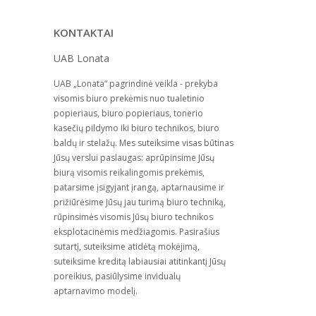
KONTAKTAI
UAB Lonata
UAB „Lonata“ pagrindinė veikla - prekyba
visomis biuro prekėmis nuo tualetinio
popieriaus, biuro popieriaus, tonerio
kasečių pildymo iki biuro technikos, biuro
baldų ir stelažų. Mes suteiksime visas būtinas
Jūsų verslui paslaugas: aprūpinsime Jūsų
biurą visomis reikalingomis prekėmis,
patarsime įsigyjant įrangą, aptarnausime ir
prižiūrėsime Jūsų jau turimą biuro techniką,
rūpinsimės visomis Jūsų biuro technikos
eksplotacinėmis medžiagomis. Pasirašius
sutartį, suteiksime atidėtą mokėjimą,
suteiksime kreditą labiausiai atitinkantį Jūsų
poreikius, pasiūlysime invidualų
aptarnavimo modelį.