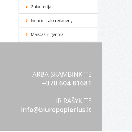
Galanterija
Indai ir stalo reikmenys
Maistas ir gėrimai
ARBA SKAMBINKITE
+370 604 81681
IR RAŠYKITE
info@biuropopierius.lt