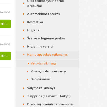
Ūkio reikmenys ir darbo
drabužiai
be PVM
Automobilinės prekės
Kosmetika
KITE...
Higiena
Švaros ir higienos prekės
be PVM
Higienina verslui
Namų apyvokos reikmenys
KITE...
Virtuvės reikmenys
Vonios, tualeto reikmenys
Durų kilimėliai
Valymo reikmenys
Talpyklos (ne maistui laikyti)
Drabužių priežiūros priemonės