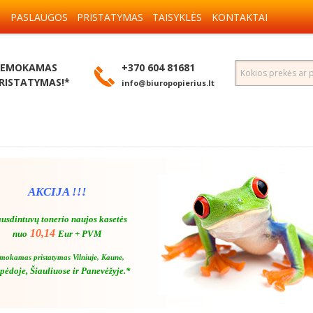
S
PASLAUGOS
PRISTATYMAS
TAISYKLĖS
KONTAKTAI
EMOKAMAS
+370 604 81681
RISTATYMAS!*
info@biuropopierius.lt
AKCIJA !!!
usdintuvų tonerio naujos kasetės
10,14
nuo
Eur + PVM
mokamas pristatymas Vilniuje, Kaune,
pėdoje, Šiauliuose ir Panevėžyje.*