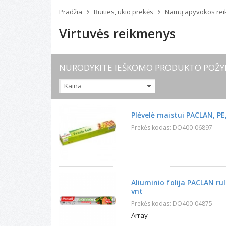
Pradžia
Buities, ūkio prekės
Namų apyvokos re
Virtuvės reikmenys
NURODYKITE IEŠKOMO PRODUKTO POŽY
Kaina
Plėvelė maistui PACLAN, PE,
Prekės kodas: DO400-06897
Aliuminio folija PACLAN ru
vnt
Prekės kodas: DO400-04875
Array