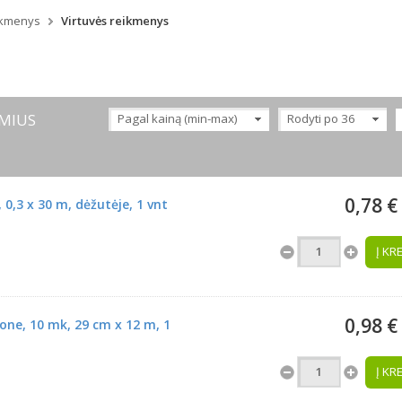
ikmenys
Virtuvės reikmenys
MIUS
Pagal kainą (min-max)
Rodyti po 36
0,78 €
 0,3 x 30 m, dėžutėje, 1 vnt
Į KR
0,98 €
lone, 10 mk, 29 cm x 12 m, 1
Į KR