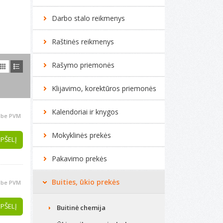
Darbo stalo reikmenys
Raštinės reikmenys
Rašymo priemonės
Klijavimo, korektūros priemonės
Kalendoriai ir knygos
be PVM
Mokyklinės prekės
EPŠELĮ
Pakavimo prekės
Buities, ūkio prekės
be PVM
EPŠELĮ
Buitinė chemija