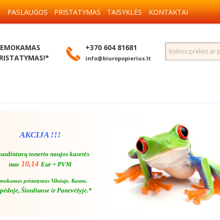
S
PASLAUGOS
PRISTATYMAS
TAISYKLĖS
KONTAKTAI
EMOKAMAS
+370 604 81681
RISTATYMAS!*
info@biuropopierius.lt
AKCIJA !!!
usdintuvų tonerio naujos kasetės
10,14
nuo
Eur + PVM
mokamas pristatymas Vilniuje, Kaune,
pėdoje, Šiauliuose ir Panevėžyje.*