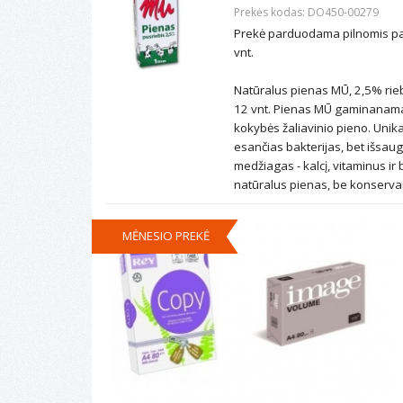
Prekės kodas: DO450-00279
Prekė parduodama pilnomis pak
vnt.
Natūralus pienas MŪ, 2,5% rie
12 vnt. Pienas MŪ gaminanamas 
kokybės žaliavinio pieno. Unika
esančias bakterijas, bet išsau
medžiagas - kalcį, vitaminus ir
natūralus pienas, be konservan
MĖNESIO PREKĖ