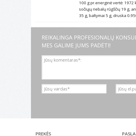
100 g pr.energinė vertė: 1972 kJ
sočiųjų riebalų rūgščių 19 g, an
35 g, baltymai 5 g, druska 0.95
REIKALINGA PROFESIONALŲ KONSUL
MES GALIME JUMS PADĖTI!
PREKĖS
PASL