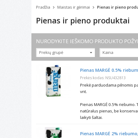
Pradžia
Maistas ir gėrimai
Pienas ir pieno prod
Pienas ir pieno produktai
NURODYKITE IEŠKOMO PRODUKTO POŽY
Prekių grupė
Kaina
Pienas
Pienas MARGĖ 0.5% riebumo
Grietinėlė
Prekės kodas: NSU432813
Prekė parduodama pilnomis pak
vnt.
Pienas MARGĖ 0.5% riebumo. Ta
natūralus pienas, be konserva
laikyti šaltai.
Pienas MARGĖ 2% riebumo, 