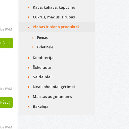
Kava, kakava, kapučino
Cukrus, medus, sirupas
Pienas ir pieno produktai
be PVM
Pienas
EPŠELĮ
Grietinėlė
Konditerija
Šokoladai
Saldainiai
Nealkoholiniai gėrimai
be PVM
Maistas augintiniams
EPŠELĮ
Bakalėja
be PVM