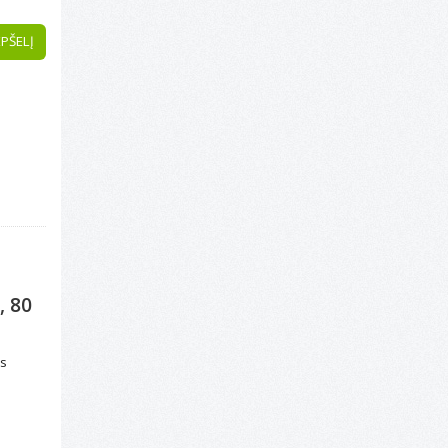
EPŠELĮ
, 80
ės