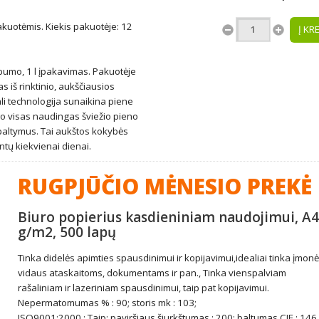
uotėmis. Kiekis pakuotėje: 12
Į KR
bumo, 1 l įpakavimas. Pakuotėje
iš rinktinio, aukščiausios
li technologija sunaikina piene
go visas naudingas šviežio pieno
 baltymus. Tai aukštos kokybės
tų kiekvienai dienai.
RUGPJŪČIO MĖNESIO PREKĖ
Biuro popierius kasdieniniam naudojimui, A4
g/m2, 500 lapų
Tinka didelės apimties spausdinimui ir kopijavimui,idealiai tinka įmon
vidaus ataskaitoms, dokumentams ir pan., Tinka vienspalviam
rašaliniam ir lazeriniam spausdinimui, taip pat kopijavimui.
Nepermatomumas % : 90; storis mk : 103;
ISO9001:2000 : Taip; paviršiaus šiurkštumas : 200; baltumas CIE : 146