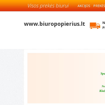
Visos prekės biurui
AKCIJOS
PREKĖ
www.biuropopierius.lt
N
P
Spa
Ne
Klai