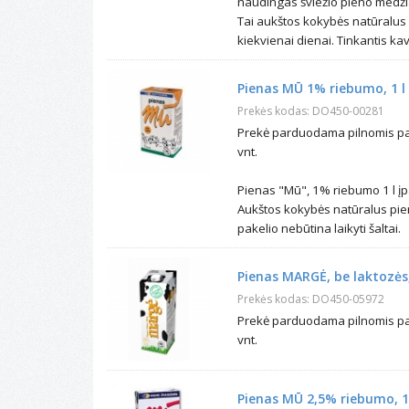
naudingas šviežio pieno medžiag
Tai aukštos kokybės natūralus
kiekvienai dienai. Tinkantis ka
Pienas MŪ 1% riebumo, 1 l
Prekės kodas: DO450-00281
Prekė parduodama pilnomis pak
vnt.
Pienas "Mū", 1% riebumo 1 l įp
Aukštos kokybės natūralus pie
pakelio nebūtina laikyti šaltai.
Pienas MARGĖ, be laktozės,
Prekės kodas: DO450-05972
Prekė parduodama pilnomis pak
vnt.
Pienas MŪ 2,5% riebumo, 1