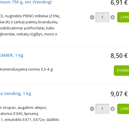
6,91 €
mium 750 g, vnt (Vending)
NO), nugriebto PIENO milteliai (25%),
Į KR
ai (K) ir (arba) palmių branduolių
tabilizatoriai: polifosfatai, kalio
gliceridai, riebalų rūgštys, mono ir
8,50 €
EAMER, 1 kg
 Rekomenduojama norma 3,5-4 g
PASIRIN
9,07 €
a Vending, 1 kg
sirupas, augalinis aliejus,
Į KR
izatorius E340, lipnumą
, emulsiklis E471, E472e, dažiklis