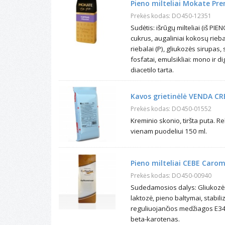
Pieno milteliai Mokate Pre
Prekės kodas: DO450-12351
Sudėtis: išrūgų milteliai (iš PIE
cukrus, augaliniai kokosų riebal
riebalai (P), gliukozės sirupas, s
fosfatai, emulsikliai: mono ir di
diacetilo tarta.
Kavos grietinėlė VENDA CR
Prekės kodas: DO450-01552
Kreminio skonio, tiršta puta.
vienam puodeliui 150 ml.
Pieno milteliai CEBE Carom
Prekės kodas: DO450-00940
Sudedamosios dalys: Gliukozės 
laktozė, pieno baltymai, stabil
reguliuojančios medžiagos E341
beta-karotenas.