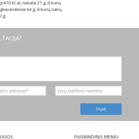
/470 kCal, riebalai 21 g, iš kurių
gliavandeniai 64 g, iš kurių cukrų
0 g.
TACIJA?
AUGOS
PAGRINDINIS MENIU