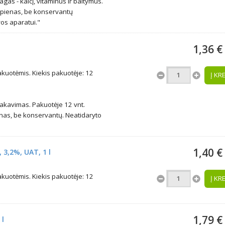
as - kalcį, vitaminus ir baltymus.
 pienas, be konservantų
vos aparatui."
1,36 €
uotėmis. Kiekis pakuotėje: 12
Į KR
akavimas. Pakuotėje 12 vnt.
nas, be konservantų. Neatidaryto
1,40 €
 3,2%, UAT, 1 l
uotėmis. Kiekis pakuotėje: 12
Į KR
1,79 €
 l