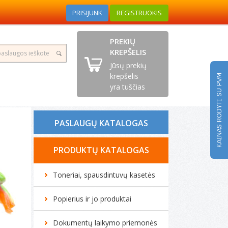
PRISIJUNK
REGISTRUOKIS
PREKIŲ
KREPŠELIS
Jūsų prekių
krepšelis
yra tuščias
PASLAUGŲ KATALOGAS
Tonerio kasečių pildymas
PRODUKTŲ KATALOGAS
Spausdintuvų remontas
Toneriai, spausdintuvų kasetės
Biuro technikos remontas
Popierius ir jo produktai
Kompiuterių remontas
Dokumentų laikymo priemonės