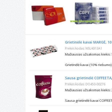
Grietinėlė kavai MARGĖ, 10 
Prekės kodas: NSU4313A1
Mažiausias užsakomas kiekis: 
Grietinėlė kavai (10% riebumo).
Sausa grietinėlė COFFEETA,
Prekės kodas: DO450-00276
Mažiausias užsakomas kiekis: 2
Sausa grietinėlė kavai COFFEET