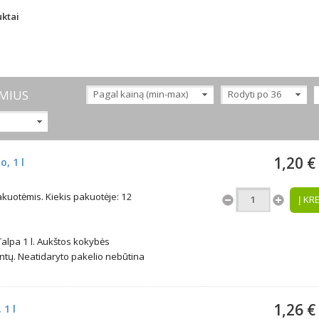
uktai
MIUS
Pagal kainą (min-max)
Rodyti po 36
1,20 €
, 1 l
uotėmis. Kiekis pakuotėje: 12
Į KR
lpa 1 l. Aukštos kokybės
ntų. Neatidaryto pakelio nebūtina
1,26 €
1 l