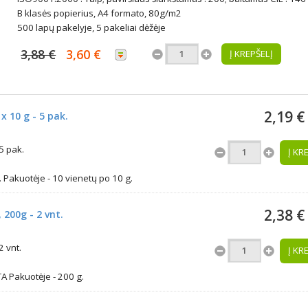
B klasės popierius, A4 formato, 80g/m2
500 lapų pakelyje, 5 pakeliai dėžėje
3,88 €
3,60 €
Į KREPŠELĮ
2,19 €
x 10 g - 5 pak.
5 pak.
Į KR
 Pakuotėje - 10 vienetų po 10 g.
2,38 €
 200g - 2 vnt.
 vnt.
Į KR
A Pakuotėje - 200 g.