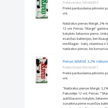
Prekės kodas: NSU432812
Prekė parduodama pilnomis pak
vnt.
Natūralus pienas Margė, 2% ri
12 vnt. Pienas "Margė" gaminan
kokybės žaliavinio pieno. Unika
esančias bakterijas, bet išsau
medžiagas - kalcį, vitaminus ir
natūralus pienas, be konservan
Pienas MARGĖ 3,2% riebumo
Prekės kodas: NSU432811
Prekė parduodama pilnomis pak
vnt.
"Natūralus pienas Margė, 3,2%
Pakuotėje 12 vnt. Pienas ""Ma
aukščiausios kokybės žaliavinio
sunaikina piene esančias bakte