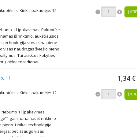
uotėmis. Kiekis pakuotėje: 12
Į KR
ebumo 1 l įpakavimas. Pakuotėje
amas iš rinktinio, aukščiausios
li technologija sunaikina piene
go visas naudingas šviežio pieno
 baltymus. Tai aukštos kokybės
tų kiekvienai dienai.
1,34 €
, 1 l
uotėmis. Kiekis pakuotėje: 12
Į KR
 riebumo 1 l įpakavimas.
rgė"" gaminanamas iš rinktinio
 pieno. Unikali technologija
rijas, bet išsaugo visas