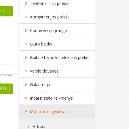
Telefonai ir jų priedai
EPŠELĮ
Kompiuterijos prekės
Konferencijų įranga
Biuro baldai
Buitinė technika, elektros prekės
Verslo dovanos
be PVM
Galanterija
EPŠELĮ
Indai ir stalo reikmenys
Maistas ir gėrimai
Arbata