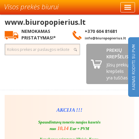
Visos prekės biurui
www.biuropopierius.lt
NEMOKAMAS
+370 604 81681
PRISTATYMAS!*
info@biuropopierius.lt
PREKIŲ
KREPŠELIS
Jūsų prekių
krepšelis
yra tuščias
AKCIJA !!!
Spausdintuvų tonerio naujos kasetės
10,14
nuo
Eur + PVM