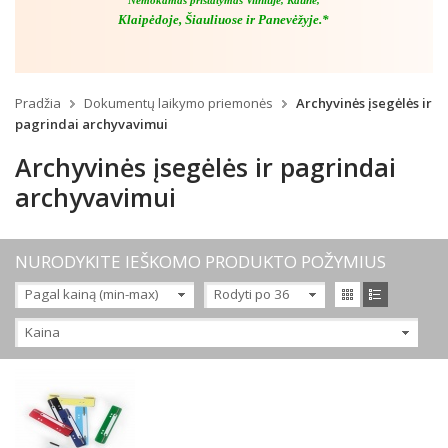
Nemokamas pristatymas Vilniuje, Kaune,
Klaipėdoje, Šiauliuose ir Panevėžyje.*
Pradžia
Dokumentų laikymo priemonės
Archyvinės įsegėlės ir
pagrindai archyvavimui
Archyvinės įsegėlės ir pagrindai
archyvavimui
NURODYKITE IEŠKOMO PRODUKTO POŽYMIUS
Pagal kainą (min-max)
Rodyti po 36
Kaina