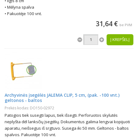
• Ilgis 8 cm
• Mėlyna spalva
• Pakuotėje 100 vnt.
31,64 €
be PVM
Į KREPŠELĮ
Archyvinės įsegėlės JALEMA CLIP, 5 cm, (pak. -100 vnt.)
geltonos - baltos
Prekės kodas: DO150-02972
Patogios tiek susegti lapus, tiek išsegti. Perforuotos skylutės
neplyšta dėl lanksčių įsegėlių. Dokumentus galima lengvai kopijuoti
aparatu, neišsegus iš srgtuvo. Susega iki 50 mm. Geltonos - baltos
spalvos. Pakuotėje 100 vnt.