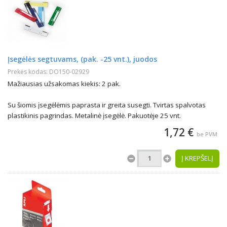
Įsegėlės segtuvams, (pak. -25 vnt.), juodos
Prekės kodas: DO150-02929
Mažiausias užsakomas kiekis: 2 pak.
Su šiomis įsegėlėmis paprasta ir greita susegti. Tvirtas spalvotas
plastikinis pagrindas. Metalinė įsegėlė. Pakuotėje 25 vnt.
1,72 €
be PVM
Į KREPŠELĮ