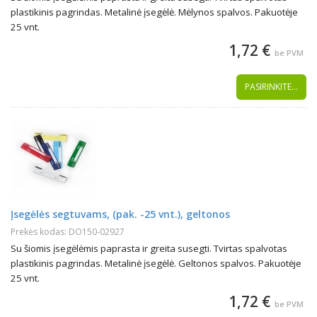
plastikinis pagrindas. Metalinė įsegėlė. Mėlynos spalvos. Pakuotėje
25 vnt.
1,72 €
be PVM
PASIRINKITE...
Įsegėlės segtuvams, (pak. -25 vnt.), geltonos
Prekės kodas: DO150-02927
Su šiomis įsegėlėmis paprasta ir greita susegti. Tvirtas spalvotas
plastikinis pagrindas. Metalinė įsegėlė. Geltonos spalvos. Pakuotėje
25 vnt.
1,72 €
be PVM