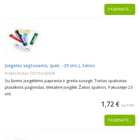
PASIRINKITE...
Įsegėlės segtuvams, (pak. -25 vnt.), žalios
Prekės kodas: DO150-02928
Su šiomis įsegėlėmis paprasta ir greita susegti. Tvirtas spalvotas
plastikinis pagrindas. Metalinė įsegėlė. Žalios spalvos. Pakuotėje 25
vnt.
1,72 €
be PVM
PASIRINKITE...