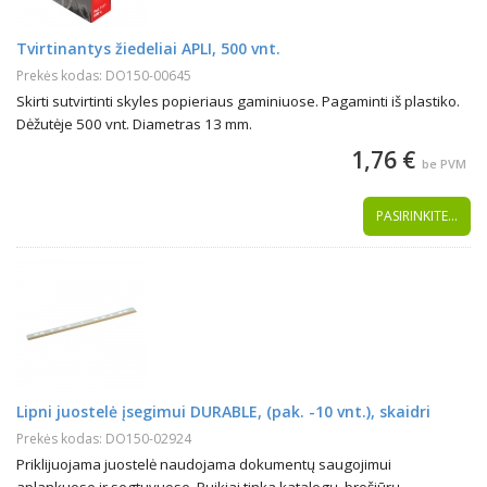
Tvirtinantys žiedeliai APLI, 500 vnt.
Prekės kodas: DO150-00645
Skirti sutvirtinti skyles popieriaus gaminiuose. Pagaminti iš plastiko.
Dėžutėje 500 vnt. Diametras 13 mm.
1,76 €
be PVM
PASIRINKITE...
Lipni juostelė įsegimui DURABLE, (pak. -10 vnt.), skaidri
Prekės kodas: DO150-02924
Priklijuojama juostelė naudojama dokumentų saugojimui