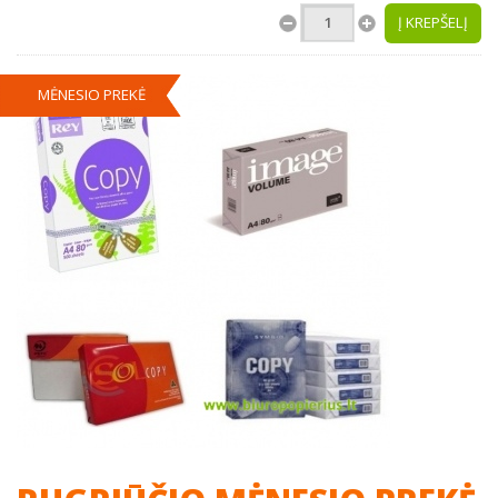
Į KREPŠELĮ
MĖNESIO PREKĖ