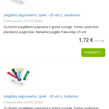
Įsegėlės segtuvams, (pak. -25 vnt.), raudonos
Prekės kodas: DO150-02925
Su šiomis įsegėlėmis paprasta ir greita susegti. Tvirtas spalvotas
plastikinis pagrindas. Metalinė įsegėlė. Pakuotėje 25 vnt.
1,72 €
be PVM
PASIRINKITE...
Įsegėlės segtuvams, (pak. -25 vnt.), mėlynos
Prekės kodas: DO150-02926
Su šiomis įsegėlėmis paprasta ir greita susegti. Tvirtas spalvotas