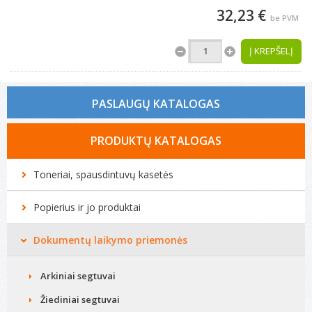
32,23 €
be PVM
Į KREPŠELĮ
PASLAUGŲ KATALOGAS
Tonerio kasečių pildymas
PRODUKTŲ KATALOGAS
Spausdintuvų remontas
Toneriai, spausdintuvų kasetės
Biuro technikos remontas
Popierius ir jo produktai
Kompiuterių remontas
Dokumentų laikymo priemonės
Arkiniai segtuvai
Žiediniai segtuvai