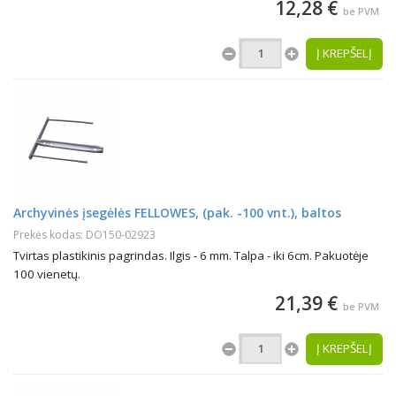
12,28 €
be PVM
Į KREPŠELĮ
Archyvinės įsegėlės FELLOWES, (pak. -100 vnt.), baltos
Prekės kodas: DO150-02923
Tvirtas plastikinis pagrindas. Ilgis - 6 mm. Talpa - iki 6cm. Pakuotėje
100 vienetų.
21,39 €
be PVM
Į KREPŠELĮ