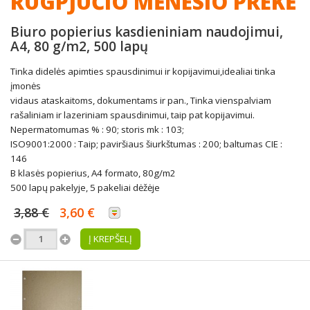
RUGPJŪČIO MĖNESIO PREKĖ
Biuro popierius kasdieniniam naudojimui,
A4, 80 g/m2, 500 lapų
Tinka didelės apimties spausdinimui ir kopijavimui,idealiai tinka
įmonės
vidaus ataskaitoms, dokumentams ir pan., Tinka vienspalviam
rašaliniam ir lazeriniam spausdinimui, taip pat kopijavimui.
Nepermatomumas % : 90; storis mk : 103;
ISO9001:2000 : Taip; paviršiaus šiurkštumas : 200; baltumas CIE :
146
B klasės popierius, A4 formato, 80g/m2
500 lapų pakelyje, 5 pakeliai dėžėje
3,88 €
3,60 €
Į KREPŠELĮ