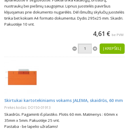
aplankuose ir segtuvuose. Puikiai tinka katalogų, brošiūrų,
nuotraukų bei piešinių saugojimui. Lipnus juostelės paviršius
klijuojamas prie dokumento nugarėlės. Dėl išmuštų skylučių juostelės
tinka bet kokiam A4 formato dokumentui. Dydis 295x25 mm. Skaidri.
Pakuotėje 10 vnt.
4,61 €
be PVM
Į KREPŠELĮ
Skirtukai kartotekiniams vokams JALEMA, skaidrūs, 60 mm
Prekės kodas: DO150-01913
Skaidrūs. Pagaminti iš plastiko. Plotis 60 mm. Matmenys : 60mm x
35mm x 5mm. Pakuotėje 25 vnt.
Pastaba - be lapelio užrašams!