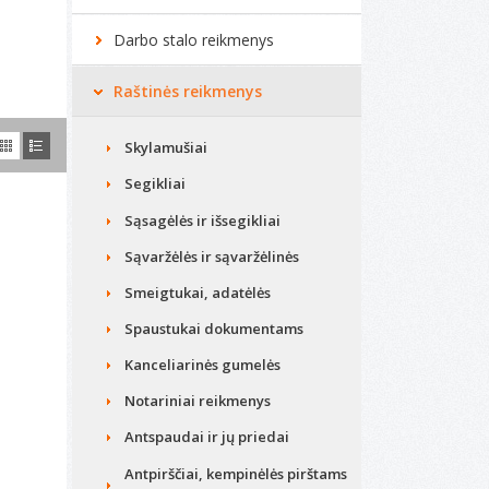
Darbo stalo reikmenys
Raštinės reikmenys
Skylamušiai
Segikliai
Sąsagėlės ir išsegikliai
Sąvaržėlės ir sąvaržėlinės
Smeigtukai, adatėlės
Spaustukai dokumentams
Kanceliarinės gumelės
Notariniai reikmenys
Antspaudai ir jų priedai
Antpirščiai, kempinėlės pirštams