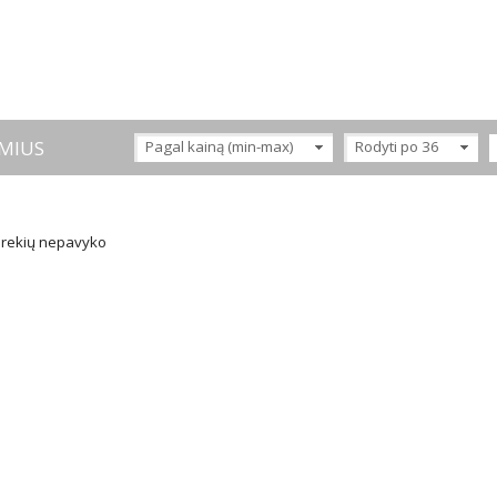
MIUS
Pagal kainą (min-max)
Rodyti po 36
 prekių nepavyko