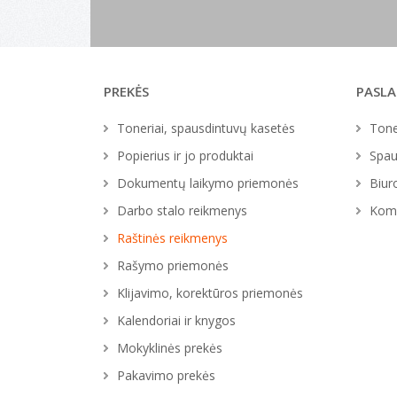
PREKĖS
PASL
Toneriai, spausdintuvų kasetės
Tone
Popierius ir jo produktai
Spau
Dokumentų laikymo priemonės
Biur
Darbo stalo reikmenys
Komp
Raštinės reikmenys
Rašymo priemonės
Klijavimo, korektūros priemonės
Kalendoriai ir knygos
Mokyklinės prekės
Pakavimo prekės