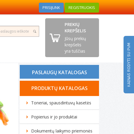
PRISIJUNK
REGISTRUOKIS
PREKIŲ
KREPŠELIS
Jūsų prekių
krepšelis
yra tuščias
PASLAUGŲ KATALOGAS
Tonerio kasečių pildymas
PRODUKTŲ KATALOGAS
Spausdintuvų remontas
Toneriai, spausdintuvų kasetės
Biuro technikos remontas
Popierius ir jo produktai
Kompiuterių remontas
Dokumentų laikymo priemonės