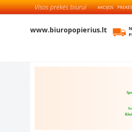
Visos prekės biurui
AKCIJOS
PREKĖ
www.biuropopierius.lt
N
P
Spa
Ne
Klai