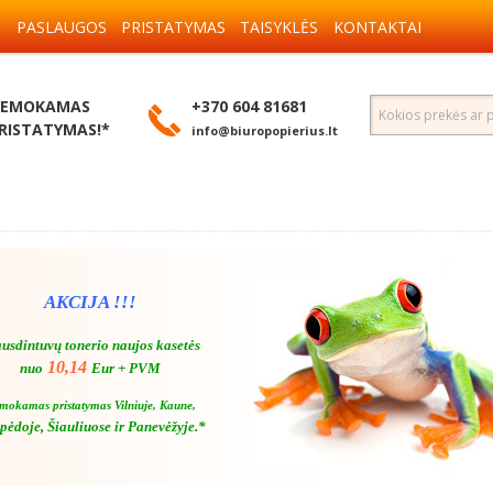
S
PASLAUGOS
PRISTATYMAS
TAISYKLĖS
KONTAKTAI
EMOKAMAS
+370 604 81681
RISTATYMAS!*
info@biuropopierius.lt
AKCIJA !!!
usdintuvų tonerio naujos kasetės
10,14
nuo
Eur + PVM
mokamas pristatymas Vilniuje, Kaune,
pėdoje, Šiauliuose ir Panevėžyje.*