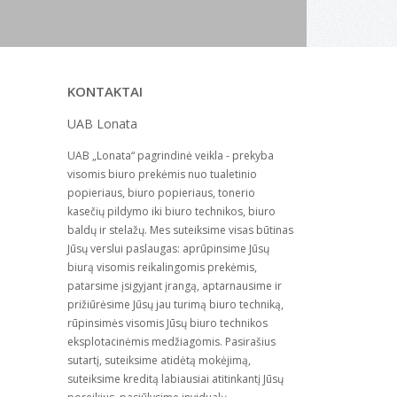
KONTAKTAI
UAB Lonata
UAB „Lonata“ pagrindinė veikla - prekyba
visomis biuro prekėmis nuo tualetinio
popieriaus, biuro popieriaus, tonerio
kasečių pildymo iki biuro technikos, biuro
baldų ir stelažų. Mes suteiksime visas būtinas
Jūsų verslui paslaugas: aprūpinsime Jūsų
biurą visomis reikalingomis prekėmis,
patarsime įsigyjant įrangą, aptarnausime ir
prižiūrėsime Jūsų jau turimą biuro techniką,
rūpinsimės visomis Jūsų biuro technikos
eksplotacinėmis medžiagomis. Pasirašius
sutartį, suteiksime atidėtą mokėjimą,
suteiksime kreditą labiausiai atitinkantį Jūsų