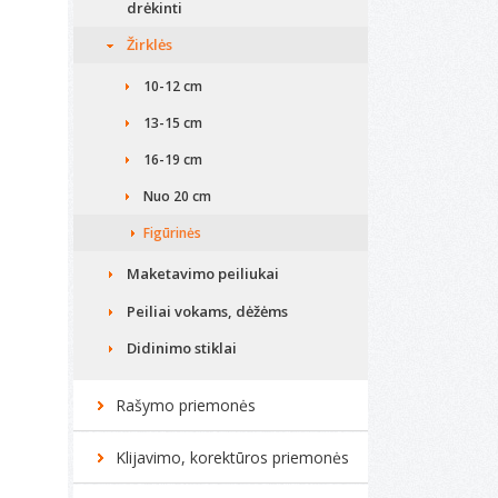
drėkinti
Žirklės
10-12 cm
13-15 cm
16-19 cm
Nuo 20 cm
Figūrinės
Maketavimo peiliukai
Peiliai vokams, dėžėms
Didinimo stiklai
Rašymo priemonės
Klijavimo, korektūros priemonės