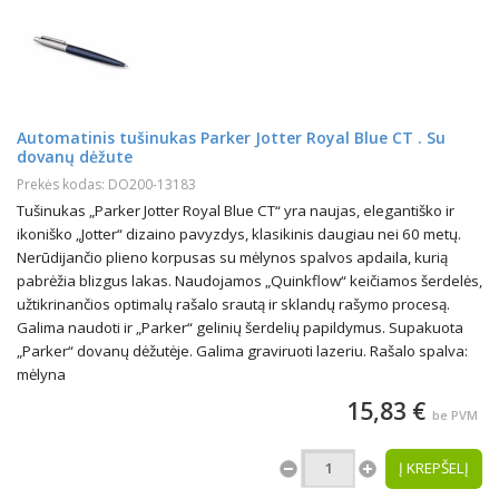
Automatinis tušinukas Parker Jotter Royal Blue CT . Su
dovanų dėžute
Prekės kodas: DO200-13183
Tušinukas „Parker Jotter Royal Blue CT“ yra naujas, elegantiško ir
ikoniško „Jotter“ dizaino pavyzdys, klasikinis daugiau nei 60 metų.
Nerūdijančio plieno korpusas su mėlynos spalvos apdaila, kurią
pabrėžia blizgus lakas. Naudojamos „Quinkflow“ keičiamos šerdelės,
užtikrinančios optimalų rašalo srautą ir sklandų rašymo procesą.
Galima naudoti ir „Parker“ gelinių šerdelių papildymus. Supakuota
„Parker“ dovanų dėžutėje. Galima graviruoti lazeriu. Rašalo spalva:
mėlyna
15,83 €
be PVM
Į KREPŠELĮ