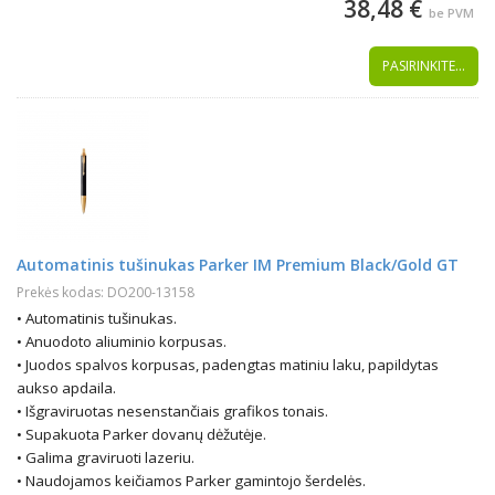
38,48 €
be PVM
PASIRINKITE...
Automatinis tušinukas Parker IM Premium Black/Gold GT
Prekės kodas: DO200-13158
• Automatinis tušinukas.
• Anuodoto aliuminio korpusas.
• Juodos spalvos korpusas, padengtas matiniu laku, papildytas
aukso apdaila.
• Išgraviruotas nesenstančiais grafikos tonais.
• Supakuota Parker dovanų dėžutėje.
• Galima graviruoti lazeriu.
• Naudojamos keičiamos Parker gamintojo šerdelės.