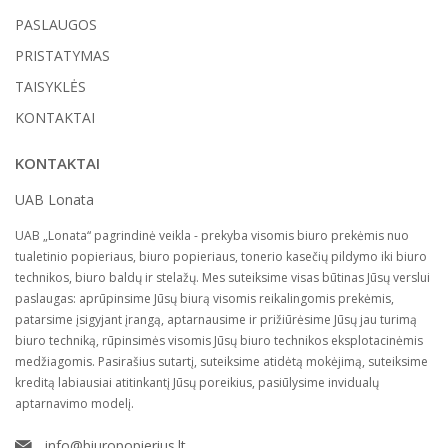
PASLAUGOS
PRISTATYMAS
TAISYKLĖS
KONTAKTAI
KONTAKTAI
UAB Lonata
UAB „Lonata“ pagrindinė veikla - prekyba visomis biuro prekėmis nuo
tualetinio popieriaus, biuro popieriaus, tonerio kasečių pildymo iki biuro
technikos, biuro baldų ir stelažų. Mes suteiksime visas būtinas Jūsų verslui
paslaugas: aprūpinsime Jūsų biurą visomis reikalingomis prekėmis,
patarsime įsigyjant įrangą, aptarnausime ir prižiūrėsime Jūsų jau turimą
biuro techniką, rūpinsimės visomis Jūsų biuro technikos eksplotacinėmis
medžiagomis. Pasirašius sutartį, suteiksime atidėtą mokėjimą, suteiksime
kreditą labiausiai atitinkantį Jūsų poreikius, pasiūlysime invidualų
aptarnavimo modelį.
info@biuropopierius.lt