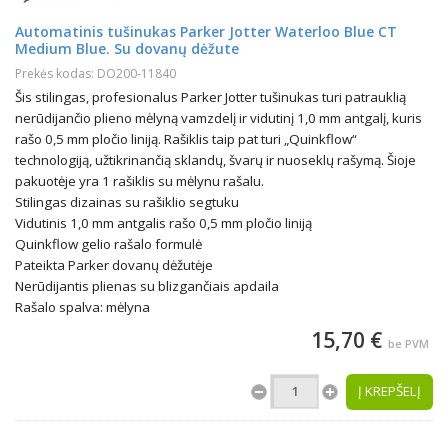
Automatinis tušinukas Parker Jotter Waterloo Blue CT
Medium Blue. Su dovanų dėžute
Prekės kodas: DO200-11840
Šis stilingas, profesionalus Parker Jotter tušinukas turi patrauklią
nerūdijančio plieno mėlyną vamzdelį ir vidutinį 1,0 mm antgalį, kuris
rašo 0,5 mm pločio liniją. Rašiklis taip pat turi „Quinkflow“
technologiją, užtikrinančią sklandų, švarų ir nuoseklų rašymą. Šioje
pakuotėje yra 1 rašiklis su mėlynu rašalu.
Stilingas dizainas su rašiklio segtuku
Vidutinis 1,0 mm antgalis rašo 0,5 mm pločio liniją
Quinkflow gelio rašalo formulė
Pateikta Parker dovanų dėžutėje
Nerūdijantis plienas su blizgančiais apdaila
Rašalo spalva: mėlyna
15,70 €
be PVM
Į KREPŠELĮ