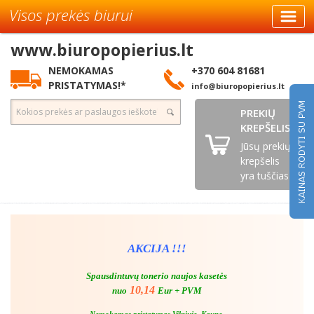
Visos prekės biurui
www.biuropopierius.lt
NEMOKAMAS
+370 604 81681
PRISTATYMAS!*
info@biuropopierius.lt
PREKIŲ
KREPŠELIS
Jūsų prekių
krepšelis
yra tuščias
AKCIJA !!!
Spausdintuvų tonerio naujos kasetės
10,14
nuo
Eur + PVM