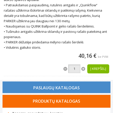
• Patraukdamas paspaudimą, rutulinis antgalis ir „Quinkflow“
rašalas užtikrina išskirtinai sklandų ir patikimą rašymą. Kiekviena
detalė yra tobulinama, kad būtų užtikrinta rašymo patirtis, kurią
PARKER užtikrina jau daugiau nei 130 metų.
• Naudojamas su QUINK Ballpoint ir gelio rašalo šerdelėmis.
• Tušinuko antgalis užtikrina sklandų ir pastovų rašalo patekimą ant
popieriaus.
• PARKER dėžutėje pridedama mėlyno rašalo šerdelė.
• Vidutinis galiuko storis.
40,16 €
be PVM
Į KREPŠELĮ
PASLAUGŲ KATALOGAS
Tonerio kasečių pildymas
PRODUKTŲ KATALOGAS
Spausdintuvų remontas