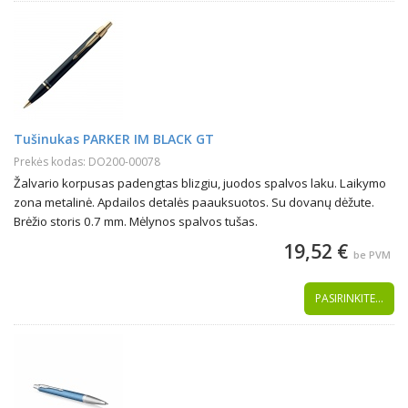
Tušinukas PARKER IM BLACK GT
Prekės kodas: DO200-00078
Žalvario korpusas padengtas blizgiu, juodos spalvos laku. Laikymo
zona metalinė. Apdailos detalės paauksuotos. Su dovanų dėžute.
Brėžio storis 0.7 mm. Mėlynos spalvos tušas.
19,52 €
be PVM
PASIRINKITE...