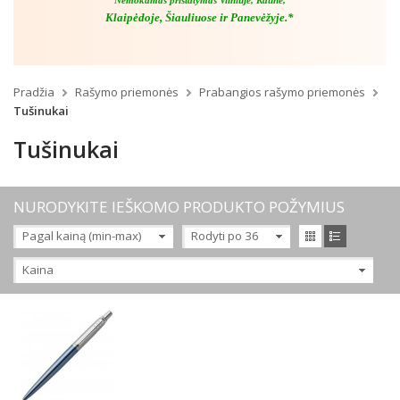
Nemokamas pristatymas Vilniuje, Kaune,
Klaipėdoje, Šiauliuose ir Panevėžyje.*
Pradžia
Rašymo priemonės
Prabangios rašymo priemonės
Tušinukai
Tušinukai
NURODYKITE IEŠKOMO PRODUKTO POŽYMIUS
Pagal kainą (min-max)
Rodyti po 36
Kaina