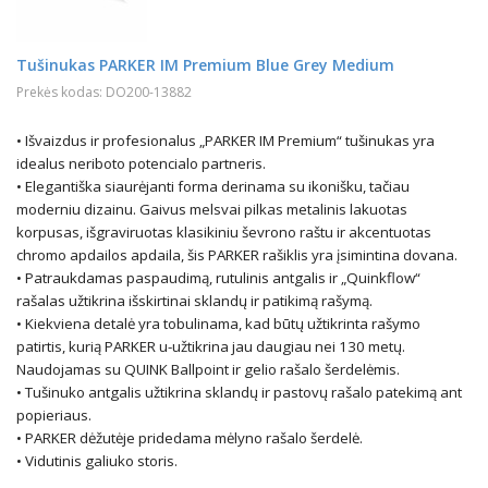
Tušinukas PARKER IM Premium Blue Grey Medium
Prekės kodas: DO200-13882
• Išvaizdus ir profesionalus „PARKER IM Premium“ tušinukas yra
idealus neriboto potencialo partneris.
• Elegantiška siaurėjanti forma derinama su ikonišku, tačiau
moderniu dizainu. Gaivus melsvai pilkas metalinis lakuotas
korpusas, išgraviruotas klasikiniu ševrono raštu ir akcentuotas
chromo apdailos apdaila, šis PARKER rašiklis yra įsimintina dovana.
• Patraukdamas paspaudimą, rutulinis antgalis ir „Quinkflow“
rašalas užtikrina išskirtinai sklandų ir patikimą rašymą.
• Kiekviena detalė yra tobulinama, kad būtų užtikrinta rašymo
patirtis, kurią PARKER u-užtikrina jau daugiau nei 130 metų.
Naudojamas su QUINK Ballpoint ir gelio rašalo šerdelėmis.
• Tušinuko antgalis užtikrina sklandų ir pastovų rašalo patekimą ant
popieriaus.
• PARKER dėžutėje pridedama mėlyno rašalo šerdelė.
• Vidutinis galiuko storis.