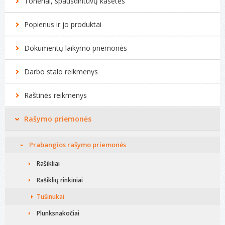
Toneriai, spausdintuvų kasetės
Biuro technikos remontas
Popierius ir jo produktai
Kompiuterių remontas
Dokumentų laikymo priemonės
Darbo stalo reikmenys
Raštinės reikmenys
Rašymo priemonės
Prabangios rašymo priemonės
Rašikliai
Rašiklių rinkiniai
Tušinukai
Plunksnakočiai