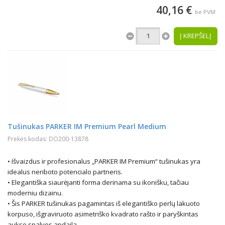
40,16 €
be PVM
Į KREPŠELĮ
Tušinukas PARKER IM Premium Pearl Medium
Prekės kodas: DO200-13878
• Išvaizdus ir profesionalus „PARKER IM Premium“ tušinukas yra
idealus neriboto potencialo partneris.
• Elegantiška siaurėjanti forma derinama su ikonišku, tačiau
moderniu dizainu.
• Šis PARKER tušinukas pagamintas iš elegantiško perlų lakuoto
korpuso, išgraviruoto asimetriško kvadrato rašto ir paryškintas
aukso spalvos apdaila.