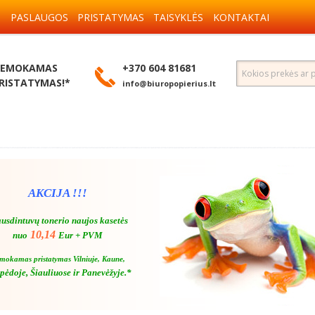
S
PASLAUGOS
PRISTATYMAS
TAISYKLĖS
KONTAKTAI
EMOKAMAS
+370 604 81681
RISTATYMAS!*
info@biuropopierius.lt
AKCIJA !!!
usdintuvų tonerio naujos kasetės
10,14
nuo
Eur + PVM
mokamas pristatymas Vilniuje, Kaune,
pėdoje, Šiauliuose ir Panevėžyje.*