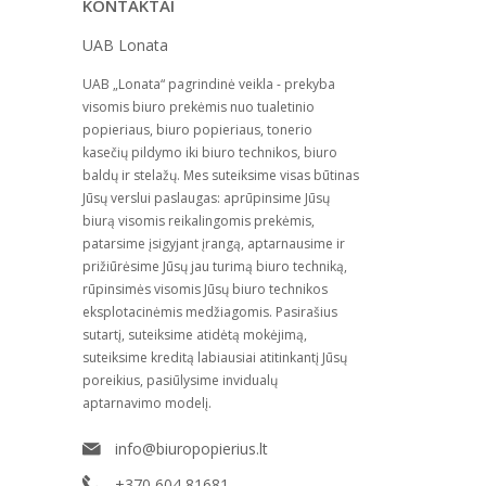
KONTAKTAI
UAB Lonata
UAB „Lonata“ pagrindinė veikla - prekyba
visomis biuro prekėmis nuo tualetinio
popieriaus, biuro popieriaus, tonerio
kasečių pildymo iki biuro technikos, biuro
baldų ir stelažų. Mes suteiksime visas būtinas
Jūsų verslui paslaugas: aprūpinsime Jūsų
biurą visomis reikalingomis prekėmis,
patarsime įsigyjant įrangą, aptarnausime ir
prižiūrėsime Jūsų jau turimą biuro techniką,
rūpinsimės visomis Jūsų biuro technikos
eksplotacinėmis medžiagomis. Pasirašius
sutartį, suteiksime atidėtą mokėjimą,
suteiksime kreditą labiausiai atitinkantį Jūsų
poreikius, pasiūlysime invidualų
aptarnavimo modelį.
info@biuropopierius.lt
+370 604 81681