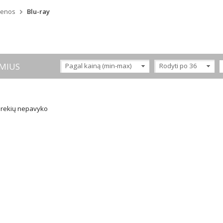
menos
Blu-ray
MIUS
Pagal kainą (min-max)
Rodyti po 36
 prekių nepavyko