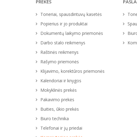
PREKĖS
PASL
Toneriai, spausdintuvų kasetės
Tone
Popierius ir jo produktai
Spau
Dokumentų laikymo priemonės
Biur
Darbo stalo reikmenys
Komp
Raštinės reikmenys
Rašymo priemonės
Klijavimo, korektūros priemonės
Kalendoriai ir knygos
Mokyklinės prekės
Pakavimo prekės
Buities, ūkio prekės
Biuro technika
Telefonai ir jų priedai