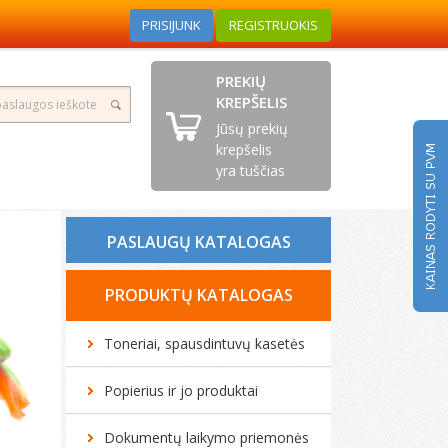
PRISIJUNK
REGISTRUOKIS
PREKIŲ
KREPŠELIS
Jūsų prekių
krepšelis
yra tuščias
PASLAUGŲ KATALOGAS
Tonerio kasečių pildymas
PRODUKTŲ KATALOGAS
Spausdintuvų remontas
Toneriai, spausdintuvų kasetės
Biuro technikos remontas
Popierius ir jo produktai
Kompiuterių remontas
Dokumentų laikymo priemonės