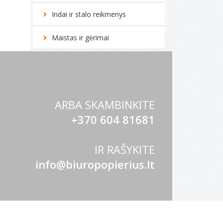
Indai ir stalo reikmenys
Maistas ir gėrimai
ARBA SKAMBINKITE
+370 604 81681
IR RAŠYKITE
info@biuropopierius.lt