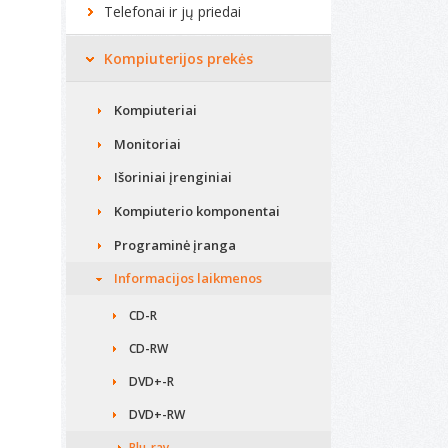
Telefonai ir jų priedai
Kompiuterijos prekės
Kompiuteriai
Monitoriai
Išoriniai įrenginiai
Kompiuterio komponentai
Programinė įranga
Informacijos laikmenos
CD-R
CD-RW
DVD+-R
DVD+-RW
Blu-ray