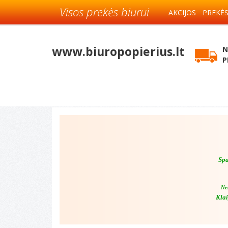
Visos prekės biurui
AKCIJOS
PREKĖ
www.biuropopierius.lt
N
P
Spa
Ne
Klai