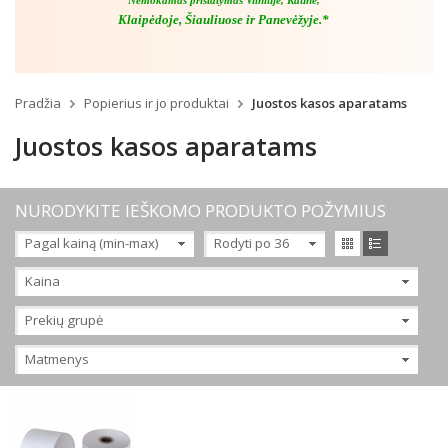
Nemokamas pristatymas Vilniuje, Kaune,
Klaipėdoje, Šiauliuose ir Panevėžyje.*
Pradžia
Popierius ir jo produktai
Juostos kasos aparatams
Juostos kasos aparatams
NURODYKITE IEŠKOMO PRODUKTO POŽYMIUS
Pagal kainą (min-max)
Rodyti po 36
Kaina
Prekių grupė
Matmenys
Vienasluoksnės
Dvisluoksnės
28mmx25m
Terminės
28mmx40m
Kitos