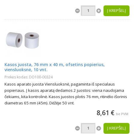
Į KREPŠELĮ
Kasos juosta, 76 mm x 40 m, ofsetins popierius,
viensluoksnė, 10 vnt.
Prekės kodas: DO100-00324
Kasos aparato juosta Viensluoksnė, pagaminta iš specialaus
popieriaus. Į kasos aparatą dedamos 2 juostos: viena naudojama
čekiams, kita kontrolinė. Kasos juostos plotis 76 mm, ritinėlio išorinis
diametras 65 mm (45m). Dėžėje 50 vnt.
8,61 €
be PVM
Į KREPŠELĮ