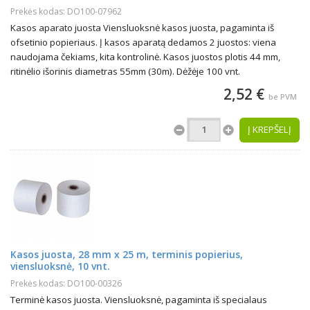
Prekės kodas: DO100-07962
Kasos aparato juosta Viensluoksnė kasos juosta, pagaminta iš
ofsetinio popieriaus. Į kasos aparatą dedamos 2 juostos: viena
naudojama čekiams, kita kontrolinė. Kasos juostos plotis 44 mm,
ritinėlio išorinis diametras 55mm (30m). Dėžėje 100 vnt.
2,52 €
be PVM
Į KREPŠELĮ
Kasos juosta, 28 mm x 25 m, terminis popierius,
viensluoksnė, 10 vnt.
Prekės kodas: DO100-00326
Terminė kasos juosta. Viensluoksnė, pagaminta iš specialaus