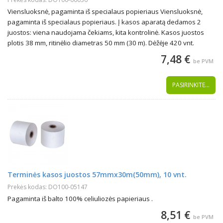
Viensluoksnė, pagaminta iš specialaus popieriaus Viensluoksnė,
pagaminta iš specialaus popieriaus. Į kasos aparatą dedamos 2
juostos: viena naudojama čekiams, kita kontrolinė. Kasos juostos
plotis 38 mm, ritinėlio diametras 50 mm (30 m). Dėžėje 420 vnt.
7,48 €
be PVM
PASIRINKITE...
Terminės kasos juostos 57mmx30m(50mm), 10 vnt.
Prekės kodas: DO100-05147
Pagaminta iš balto 100% celiuliozės papieriaus .
8,51 €
be PVM