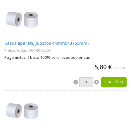
Kasos aparatų juostos 44mmx43 (55mm)
Prekės kodas: DO100-05637
Pagamintos iš balto 100% celiuliozės popieriaus
5,80 €
be PVM
Į KREPŠELĮ