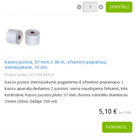
Į KREPŠELĮ
Kasos juosta, 57 mm x 30 m, ofsetins popierius,
viensluoksnė, 10 vnt.
Prekės kodas: DO100-00319
Kasos juosta. Viensluoksnė, pagaminta iš ofsetinio popieriaus. Į
kasos aparatą dedamos 2 juostos: viena naudojama čekiams, kita
kontrolinė. Kasos juostos plotis 57 mm, išorinis rulonėlio diamteras
55mm (30m). Dėžėje 100 vnt.
5,10 €
be PVM
PASIRINKITE...