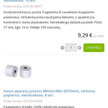
dvisluoksnė, 10 vnt.
Prekės kodas: DO100-00317
Dvisluoksnė kasos juosta. Pagaminta iš savaiminio kopijavimo
popieriaus. Viršutinė juosta naudojama čekiams, o apatinė yra
kontrolinė ir skirta ataskaitoms. Nereikalinga dažanti juostelė. Plotis
57 mm, ilgis 16 m. Dėžėje 100 rulonelių.
9,29 €
be PVM
Į KREPŠELĮ
Kasos aparatų juostos 80mmx40m (D57mm), terminis
popierius, viensluoksnė, 8 vnt.
Prekės kodas: DO100-05638
Pagamintos iš balto 100% celiuliozės popieriaus.