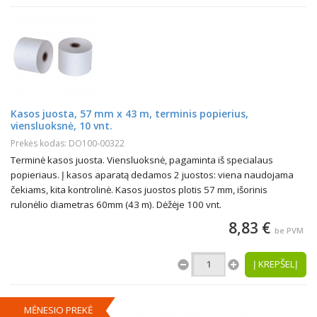
Kasos juosta, 57 mm x 43 m, terminis popierius,
viensluoksnė, 10 vnt.
Prekės kodas: DO100-00322
Terminė kasos juosta. Viensluoksnė, pagaminta iš specialaus
popieriaus. Į kasos aparatą dedamos 2 juostos: viena naudojama
čekiams, kita kontrolinė. Kasos juostos plotis 57 mm, išorinis
rulonėlio diametras 60mm (43 m). Dėžėje 100 vnt.
8,83 €
be PVM
Į KREPŠELĮ
MĖNESIO PREKĖ