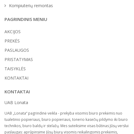
Kompiuterių remontas
PAGRINDINIS MENIU
AKCIJOS
PREKĖS
PASLAUGOS
PRISTATYMAS
TAISYKLĖS
KONTAKTAI
KONTAKTAI
UAB Lonata
UAB „Lonata“ pagrindinė veikla - prekyba visomis biuro prekėmis nuo
tualetinio popieriaus, biuro popieriaus, tonerio kasečių pildymo iki biuro
technikos, biuro baldų ir stelažų. Mes suteiksime visas būtinas Jūsų verslui
paslaugas: aprūpinsime Jūsų biurą visomis reikalingomis prekėmis,