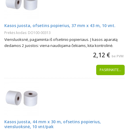
37mmx43m
38mmx30m
44mmx43
57mmx16m
Kasos juosta, ofsetins popierius, 37 mm x 43 m, 10 vnt.
57mmx30m
Prekės kodas: DO100-00313
57mmx43m
Viensluoksnė, pagaminta iš ofsetinio popieriaus. Į kasos aparatą
59mmx43m
dedamos 2 juostos: viena naudojama čekiams, kita kontrolinė.
76mmx20m
2,12 €
be PVM
76mmx40m
80mmx145mmx40mm
PASIRINKITE...
80mmx40m
80mmx73m
80mmx80m
Kasos juosta, 44 mm x 30 m, ofsetins popierius,
viensluoksnė, 10 vnt/pak