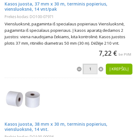
Kasos juosta, 37 mm x 30 m, terminis popierius,
viensluoksnė, 14 vnt/pak
Prekės kodas: DO100-07971
Viensluoksnė, pagaminta iš specialaus popieriaus Viensluoksnė,
pagaminta iš specialaus popieriaus. Į kasos aparatą dedamos 2
juostos: viena naudojama čekiams, kita kontrolinė. Kasos juostos
plotis 37 mm, ritinėlio diametras 50 mm (30 m). Dėžėje 210 vnt.
7,22 €
be PVM
Į KREPŠELĮ
Kasos juosta, 38 mm x 30 m, terminis popierius,
viensluoksnė, 14 vnt.
Prekės kodas: DO100-00036