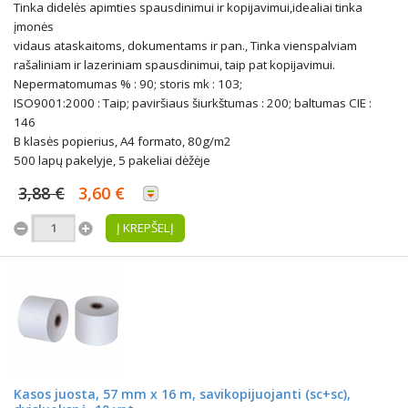
Tinka didelės apimties spausdinimui ir kopijavimui,idealiai tinka
įmonės
vidaus ataskaitoms, dokumentams ir pan., Tinka vienspalviam
rašaliniam ir lazeriniam spausdinimui, taip pat kopijavimui.
Nepermatomumas % : 90; storis mk : 103;
ISO9001:2000 : Taip; paviršiaus šiurkštumas : 200; baltumas CIE :
146
B klasės popierius, A4 formato, 80g/m2
500 lapų pakelyje, 5 pakeliai dėžėje
3,88 €
3,60 €
Į KREPŠELĮ
Kasos juosta, 57 mm x 16 m, savikopijuojanti (sc+sc),