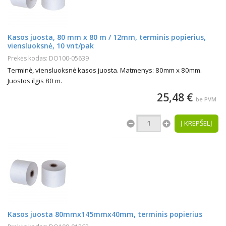
Kasos juosta, 80 mm x 80 m / 12mm, terminis popierius,
viensluoksnė, 10 vnt/pak
Prekės kodas: DO100-05639
Terminė, viensluoksnė kasos juosta. Matmenys: 80mm x 80mm.
Juostos ilgis 80 m.
25,48 €
be PVM
Į KREPŠELĮ
Kasos juosta 80mmx145mmx40mm, terminis popierius