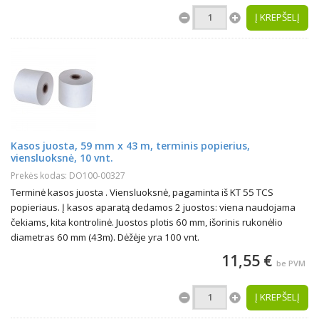
Į KREPŠELĮ
Kasos juosta, 59 mm x 43 m, terminis popierius,
viensluoksnė, 10 vnt.
Prekės kodas: DO100-00327
Terminė kasos juosta . Viensluoksnė, pagaminta iš KT 55 TCS
popieriaus. Į kasos aparatą dedamos 2 juostos: viena naudojama
čekiams, kita kontrolinė. Juostos plotis 60 mm, išorinis rukonėlio
diametras 60 mm (43m). Dėžėje yra 100 vnt.
11,55 €
be PVM
Į KREPŠELĮ