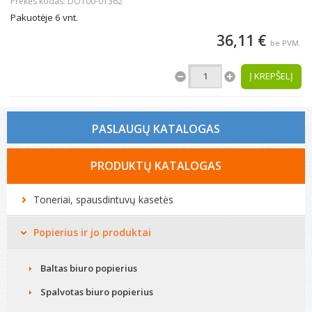
Prekės kodas: DO100-01362
Pakuotėje 6 vnt.
36,11 €
be PVM
Į KREPŠELĮ
PASLAUGŲ KATALOGAS
Tonerio kasečių pildymas
PRODUKTŲ KATALOGAS
Spausdintuvų remontas
Toneriai, spausdintuvų kasetės
Biuro technikos remontas
Popierius ir jo produktai
Kompiuterių remontas
Baltas biuro popierius
Spalvotas biuro popierius