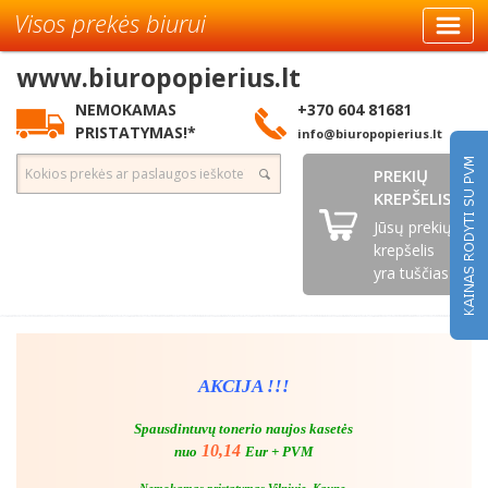
Visos prekės biurui
www.biuropopierius.lt
NEMOKAMAS
+370 604 81681
PRISTATYMAS!*
info@biuropopierius.lt
PREKIŲ
KREPŠELIS
Jūsų prekių
krepšelis
yra tuščias
AKCIJA !!!
Spausdintuvų tonerio naujos kasetės
10,14
nuo
Eur + PVM