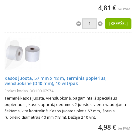
4,81 €
be PVM
Į KREPŠELĮ
Kasos juosta, 57 mm x 18 m, terminis popierius,
viensluoksnė (D40 mm), 10 vnt/pak
Prekės kodas: DO100-07974
Terminė kasos juosta. Viensluoksnė, pagaminta iš specialaus
popieriaus. Į kasos aparatą dedamos 2 juostos: viena naudojama
čekiams, kita kontrolinė. Kasos juostos plotis 57 mm, išorinis
rulonėlio diametras 40 mm (18 m). Dėžėje 240 vnt.
4,98 €
be PVM