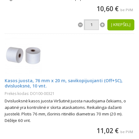
10,60 €
be PVM
Į KREPŠELĮ
Kasos juosta, 76 mm x 20 m, savikopijuojanti (Off+SC),
dvisluoksnė, 10 vnt.
Prekės kodas: DO100-00321
Dvisluoksnė kasos juosta Viršutinė juosta naudojama čekiams, o
apatinė yra kontrolinė ir skirta ataskaitoms. Reikalinga dažanti
juostelė. Plotis 76 mm, išorinis ritinėlio diametras 70 mm (20 m).
Dėžėje 60 vnt.
11,02 €
be PVM