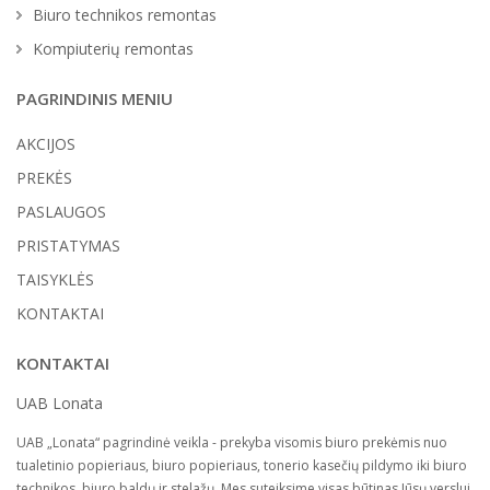
Biuro technikos remontas
Kompiuterių remontas
PAGRINDINIS MENIU
AKCIJOS
PREKĖS
PASLAUGOS
PRISTATYMAS
TAISYKLĖS
KONTAKTAI
KONTAKTAI
UAB Lonata
UAB „Lonata“ pagrindinė veikla - prekyba visomis biuro prekėmis nuo
tualetinio popieriaus, biuro popieriaus, tonerio kasečių pildymo iki biuro
technikos, biuro baldų ir stelažų. Mes suteiksime visas būtinas Jūsų verslui