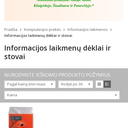
Nemokamas pristatymas Vilniuje, Kaune,
Klaipėdoje, Šiauliuose ir Panevėžyje.*
Pradžia
Kompiuterijos prekės
Informacijos laikmenos
Informacijos laikmenų dėklai ir stovai
Informacijos laikmenų dėklai ir
stovai
NURODYKITE IEŠKOMO PRODUKTO POŽYMIUS
Pagal kainą (min-max)
Rodyti po 36
Kaina