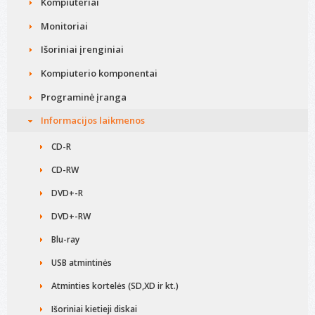
Kompiuteriai
Monitoriai
Išoriniai įrenginiai
Kompiuterio komponentai
Programinė įranga
Informacijos laikmenos
CD-R
CD-RW
DVD+-R
DVD+-RW
Blu-ray
USB atmintinės
Atminties kortelės (SD,XD ir kt.)
Išoriniai kietieji diskai