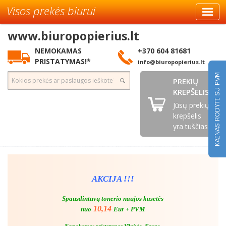
Visos prekės biurui
www.biuropopierius.lt
NEMOKAMAS
+370 604 81681
PRISTATYMAS!*
info@biuropopierius.lt
PREKIŲ
KREPŠELIS
Jūsų prekių
krepšelis
yra tuščias
AKCIJA !!!
Spausdintuvų tonerio naujos kasetės
10,14
nuo
Eur + PVM