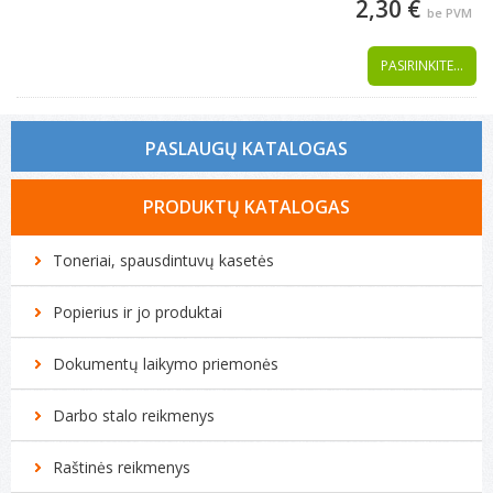
2,30 €
be PVM
PASIRINKITE...
PASLAUGŲ KATALOGAS
Tonerio kasečių pildymas
PRODUKTŲ KATALOGAS
Spausdintuvų remontas
Toneriai, spausdintuvų kasetės
Biuro technikos remontas
Popierius ir jo produktai
Kompiuterių remontas
Dokumentų laikymo priemonės
Darbo stalo reikmenys
Raštinės reikmenys