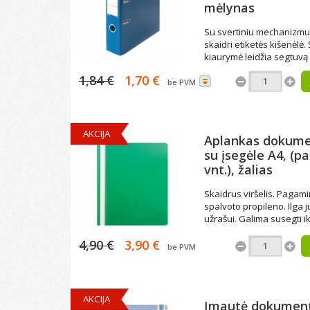
mėlynas
Su svertiniu mechanizmu
skaidri etiketės kišenėlė. 
kiaurymė leidžia segtuvą
ištraukti iš lentynos. Viršu
1,84 €
1,70 €
segtuvo pusė dengta spa
be PVM
plastiko plėvele. A4 form
Nugarėlės plotis 70 mm.
AKCIJA
Aplankas dokum
su įsegėle A4, (pa
vnt.), žalias
Skaidrus viršelis. Pagami
spalvoto propileno. Ilga j
užrašui. Galima susegti ik
Žalios spalvos. Dėžutėje -
4,90 €
3,90 €
be PVM
AKCIJA
Įmautė dokumen