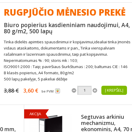
RUGPJŪČIO MĖNESIO PREKĖ
Biuro popierius kasdieniniam naudojimui, A4,
80 g/m2, 500 lapų
Tinka didelės apimties spausdinimui ir kopijavimui,idealiai tinka įmonės
vidaus ataskaitoms, dokumentams ir pan., Tinka vienspalviam
rašaliniam ir lazeriniam spausdinimui, taip pat kopijavimui.
Nepermatomumas % : 90; storis mk : 103;
ISO9001:2000 : Taip; paviršiaus šiurkštumas : 200; baltumas CIE : 146
B klasės popierius, A4 formato, 80g/m2
500 lapų pakelyje, 5 pakeliai dėžėje
3,88 €
3,60 €
Į KREPŠELĮ
be PVM
AKCIJA
Segtuvas arkiniu
mechanizmu,
70 mm,
ekonominis, A4, 70