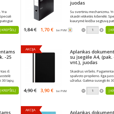
juodas
. Yra
Su svertiniu mechanizmu. Yr
Speciali
skaidri etiketės kišenėlė. Spe
 patogiai
kiaurymė leidžia segtuvą pat
tinė
ištraukti iš lentynos. Viršutin
1,84 €
1,70 €
Į KREPŠELĮ
Į K
lvoto
segtuvo pusė dengta spalvo
be PVM
atas.
plastiko plėvele. A4 formatas
Nugarėlės plotis 70 mm.
AKCIJA
entams
Aplankas dokumen
k. -25
su įsegėle A4, (pak. 
vnt.), juodas
ntas iš
Skaidrus viršelis. Pagamintas
uostelė
spalvoto propileno. Ilga juos
i 30 lapų.
užrašui. Galima susegti iki 3
 25 vnt.
Dėžutėje - 25 vnt.
4,90 €
3,90 €
Į KREPŠELĮ
Į K
be PVM
AKCIJA
tams
Aplankas dokumen