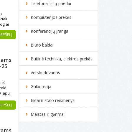
Telefonai ir jų priedai
a
Kompiuterijos prekės
ciali
ogiai
ė
Konferencijų įranga
REPŠELĮ
to
.
Biuro baldai
Buitinė technika, elektros prekės
tams
-25
Verslo dovanos
 iš
Galanterija
telė
0 lapų.
Indai ir stalo reikmenys
REPŠELĮ
Maistas ir gėrimai
tams