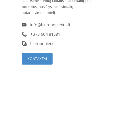
suteiksime kreditą labiausiai atitinkantį Jūsų
poreikius, pasiūlysime invidualų
aptarnavimo modelį.
info@biuropopierius.lt
+370 604 81681
biuropopierius
KONTAKTAI