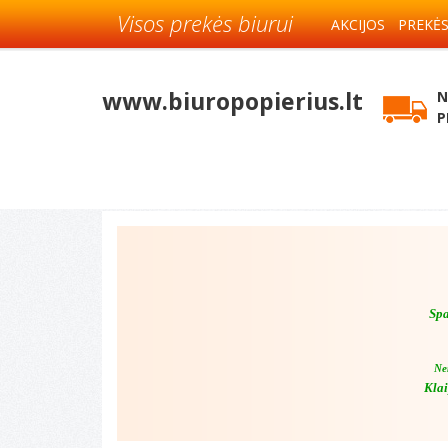
Visos prekės biurui
AKCIJOS
PREKĖ
www.biuropopierius.lt
N
P
Spa
Ne
Klai