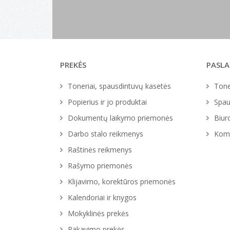
PREKĖS
PASL
Toneriai, spausdintuvų kasetės
Tone
Popierius ir jo produktai
Spau
Dokumentų laikymo priemonės
Biur
Darbo stalo reikmenys
Komp
Raštinės reikmenys
Rašymo priemonės
Klijavimo, korektūros priemonės
Kalendoriai ir knygos
Mokyklinės prekės
Pakavimo prekės