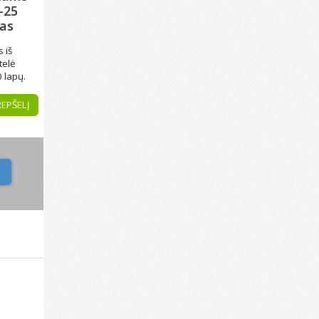
-25
nas
 iš
telė
0 lapų.
 vnt.
REPŠELĮ