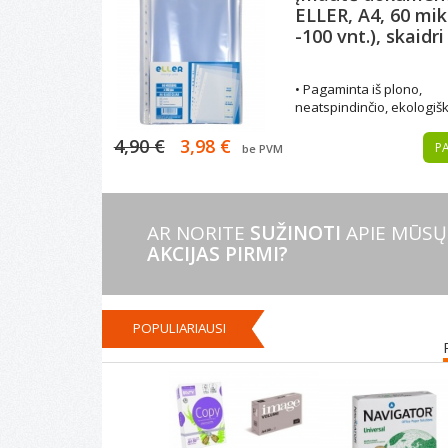
ELLER, A4, 60 mikr
-100 vnt.), skaidri
• Pagaminta iš plono,
neatspindinčio, ekologiš
polipropileno
4,90 €
3,98 €
• A4 formatas
PA
be PVM
• Skaidri
• Storis 60 mikronų
• Pakuotėje 100 vienetų
AR NORITE
SUŽINOTI
APIE MŪSŲ
AKCIJAS PIRMI?
POPULIARIAUSI