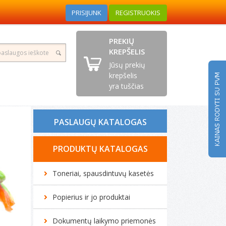
PRISIJUNK
REGISTRUOKIS
PREKIŲ
KREPŠELIS
Jūsų prekių
krepšelis
yra tuščias
PASLAUGŲ KATALOGAS
Tonerio kasečių pildymas
PRODUKTŲ KATALOGAS
Spausdintuvų remontas
Toneriai, spausdintuvų kasetės
Biuro technikos remontas
Popierius ir jo produktai
Kompiuterių remontas
Dokumentų laikymo priemonės