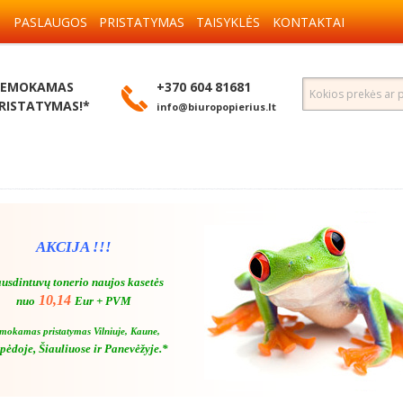
S
PASLAUGOS
PRISTATYMAS
TAISYKLĖS
KONTAKTAI
EMOKAMAS
+370 604 81681
RISTATYMAS!*
info@biuropopierius.lt
AKCIJA !!!
usdintuvų tonerio naujos kasetės
10,14
nuo
Eur + PVM
mokamas pristatymas Vilniuje, Kaune,
pėdoje, Šiauliuose ir Panevėžyje.*