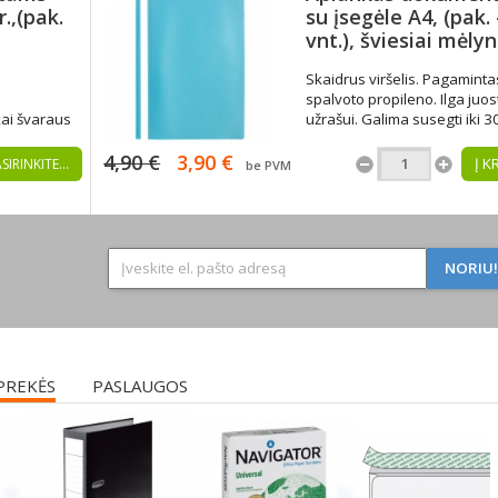
.,(pak.
su įsegėle A4, (pak. 
vnt.), šviesiai mėly
Skaidrus viršelis. Pagamintas
spalvoto propileno. Ilga juos
kai švaraus
užrašui. Galima susegti iki 3
Turkio spalvos. Dėžutėje - 25
4,90 €
3,90 €
Į K
SIRINKITE...
be PVM
PREKĖS
PASLAUGOS