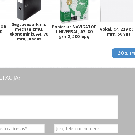
Segtuvas arkiniu
TOR
Popierius NAVIGATOR
mechanizmu,
Vokai, C4, 229 x 
0
UNIVERSAL, A3, 80
ekonominis, A4, 70
mm, 50 vnt.
g/m2, 500 lapų
mm, juodas
ŽIŪRĖTI V
TACIJA?