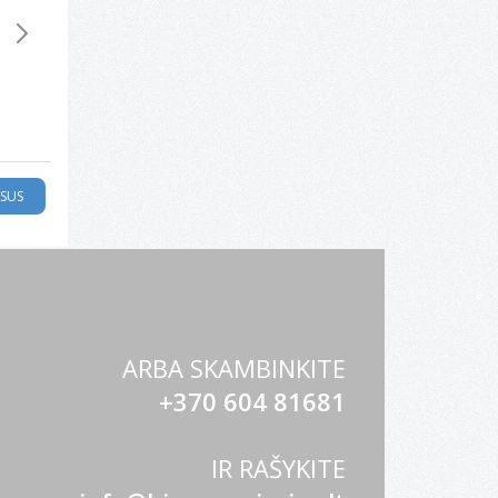
Įmautė
Įmautės EXTRA, A4,
Įmautės STANDARD,
324
dokumentams ELL
PP, skaidrios, 100
A4, PP, skaidrios,
A4, 60 mikr.,(pak. 
vnt., 40 mikr.
30mikr., 100 vnt.
vnt.), skaidri
ISUS
ARBA SKAMBINKITE
+370 604 81681
IR RAŠYKITE