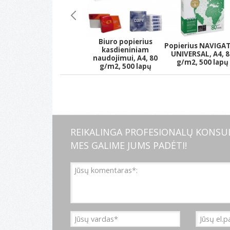
Biuro popierius
Popierius NAVIGA
kasdieniniam
UNIVERSAL, A4, 8
naudojimui, A4, 80
g/m2, 500 lapų
g/m2, 500 lapų
REIKALINGA PROFESIONALŲ KONSUL
MES GALIME JUMS PADĖTI!