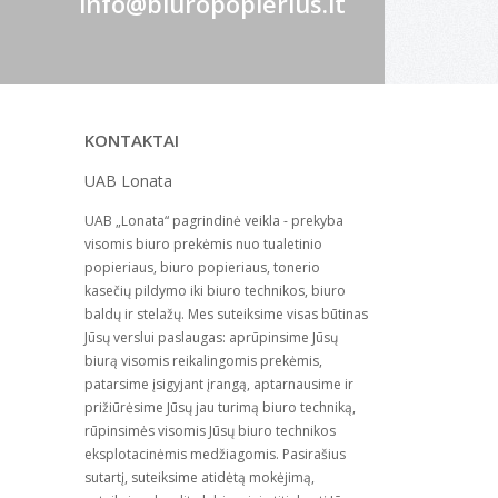
info@biuropopierius.lt
KONTAKTAI
UAB Lonata
UAB „Lonata“ pagrindinė veikla - prekyba
visomis biuro prekėmis nuo tualetinio
popieriaus, biuro popieriaus, tonerio
kasečių pildymo iki biuro technikos, biuro
baldų ir stelažų. Mes suteiksime visas būtinas
Jūsų verslui paslaugas: aprūpinsime Jūsų
biurą visomis reikalingomis prekėmis,
patarsime įsigyjant įrangą, aptarnausime ir
prižiūrėsime Jūsų jau turimą biuro techniką,
rūpinsimės visomis Jūsų biuro technikos
eksplotacinėmis medžiagomis. Pasirašius
sutartį, suteiksime atidėtą mokėjimą,