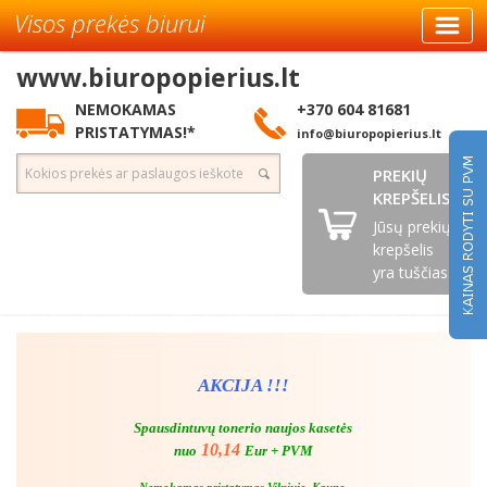
Visos prekės biurui
www.biuropopierius.lt
NEMOKAMAS
+370 604 81681
PRISTATYMAS!*
info@biuropopierius.lt
PREKIŲ
KREPŠELIS
Jūsų prekių
krepšelis
yra tuščias
AKCIJA !!!
Spausdintuvų tonerio naujos kasetės
10,14
nuo
Eur + PVM