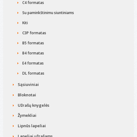
C4 formatas
Su paminkštinimu siuntiniams
Kiti
C3P formatas
B5 formatas
B4 formatas
E4 formatas
DL formatas
Sąsiuviniai
Bloknotai
Užrašų knygelės
Žymekliai
Lipnūs lapeliai
Lapeliai užrašams