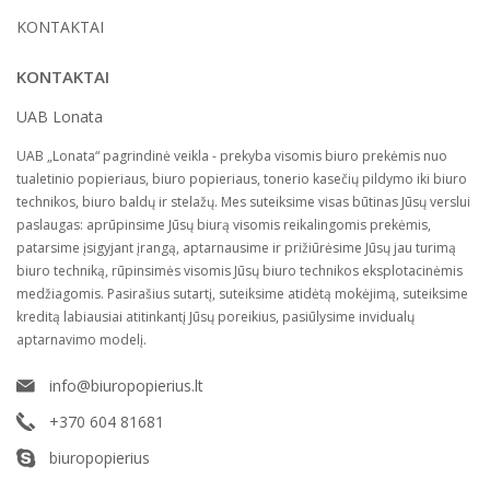
KONTAKTAI
KONTAKTAI
UAB Lonata
UAB „Lonata“ pagrindinė veikla - prekyba visomis biuro prekėmis nuo
tualetinio popieriaus, biuro popieriaus, tonerio kasečių pildymo iki biuro
technikos, biuro baldų ir stelažų. Mes suteiksime visas būtinas Jūsų verslui
paslaugas: aprūpinsime Jūsų biurą visomis reikalingomis prekėmis,
patarsime įsigyjant įrangą, aptarnausime ir prižiūrėsime Jūsų jau turimą
biuro techniką, rūpinsimės visomis Jūsų biuro technikos eksplotacinėmis
medžiagomis. Pasirašius sutartį, suteiksime atidėtą mokėjimą, suteiksime
kreditą labiausiai atitinkantį Jūsų poreikius, pasiūlysime invidualų
aptarnavimo modelį.
info@biuropopierius.lt
+370 604 81681
biuropopierius