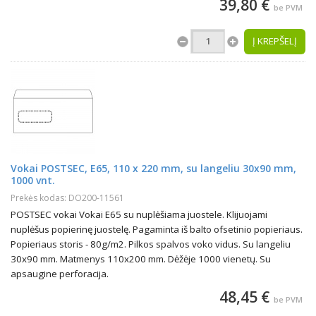
39,80 €
be PVM
Į KREPŠELĮ
Vokai POSTSEC, E65, 110 x 220 mm, su langeliu 30x90 mm,
1000 vnt.
Prekės kodas: DO200-11561
POSTSEC vokai Vokai E65 su nuplėšiama juostele. Klijuojami
nuplėšus popierinę juostelę. Pagaminta iš balto ofsetinio popieriaus.
Popieriaus storis - 80g/m2. Pilkos spalvos voko vidus. Su langeliu
30x90 mm. Matmenys 110x200 mm. Dėžėje 1000 vienetų. Su
apsaugine perforacija.
48,45 €
be PVM