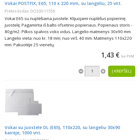
Vokai POSTFIX, E65, 110 x 220 mm, su langeliu, 25 vnt.
Prekės kodas: DO200-11556
Vokai E65 su nuplėšiama juostele. Klijuojami nuplėšus popierinę
juostelę. Pagaminta iš balto ofsetinio popieriaus. Popieriaus storis -
80g/m2. Pilkos spalvos voko vidus. Langelio matmenys 30x90 mm.
Langelio vieta: nuo kr. 18 mm; nuo virš. 40 mm. Matmenys 110x220
mm. Pakuotėje 25 vienetų.
1,43 €
be PVM
Į KREPŠELĮ
Vokai su juostele DL (E65), 110x220, su langeliu 30x90
kairėje, 1000 vnt.