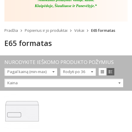
Nemokamas pristatymas Vilniuje, Kaune,
Klaipėdoje, Šiauliuose ir Panevėžyje.*
Pradžia
Popierius ir jo produktai
Vokai
E65 formatas
E65 formatas
NURODYKITE IEŠKOMO PRODUKTO POŽYMIUS
Pagal kainą (min-max)
Rodyti po 36
Kaina