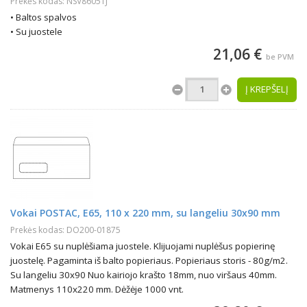
Prekės kodas: NSV86051J
• Baltos spalvos
• Su juostele
21,06 €
be PVM
Į KREPŠELĮ
Vokai POSTAC, E65, 110 x 220 mm, su langeliu 30x90 mm
Prekės kodas: DO200-01875
Vokai E65 su nuplėšiama juostele. Klijuojami nuplėšus popierinę
juostelę. Pagaminta iš balto popieriaus. Popieriaus storis - 80g/m2.
Su langeliu 30x90 Nuo kairiojo krašto 18mm, nuo viršaus 40mm.
Matmenys 110x220 mm. Dėžėje 1000 vnt.