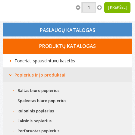
Į KREPŠELĮ
PASLAUGŲ KATALOGAS
Tonerio kasečių pildymas
PRODUKTŲ KATALOGAS
Spausdintuvų remontas
Toneriai, spausdintuvų kasetės
Biuro technikos remontas
Popierius ir jo produktai
Kompiuterių remontas
Baltas biuro popierius
Spalvotas biuro popierius
Ruloninis popierius
Faksinis popierius
Perforuotas popierius