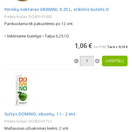
Persikų nektaras GRANINI, 0.25 L, stiklinis butelis D
Prekės kodas: DO450-01992
Parduodama tik pakuotėmis po 12 vnt.
• Stikliniame butelyje • Talpa 0,25 l D
1,06 €
be PVM
Tara + 0,10 €
Į KREPŠELĮ
Sultys DOMINO, obuolių, 1 l - 2 vnt.
Prekės kodas: DO450-01712
Mažiausias užsakomas kiekis: 2 vnt.