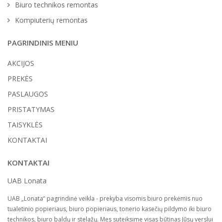
Biuro technikos remontas
Kompiuterių remontas
PAGRINDINIS MENIU
AKCIJOS
PREKĖS
PASLAUGOS
PRISTATYMAS
TAISYKLĖS
KONTAKTAI
KONTAKTAI
UAB Lonata
UAB „Lonata“ pagrindinė veikla - prekyba visomis biuro prekėmis nuo
tualetinio popieriaus, biuro popieriaus, tonerio kasečių pildymo iki biuro
technikos, biuro baldų ir stelažų. Mes suteiksime visas būtinas Jūsų verslui