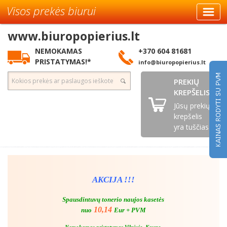
Visos prekės biurui
www.biuropopierius.lt
NEMOKAMAS
+370 604 81681
PRISTATYMAS!*
info@biuropopierius.lt
PREKIŲ
KREPŠELIS
Jūsų prekių
krepšelis
yra tuščias
AKCIJA !!!
Spausdintuvų tonerio naujos kasetės
10,14
nuo
Eur + PVM