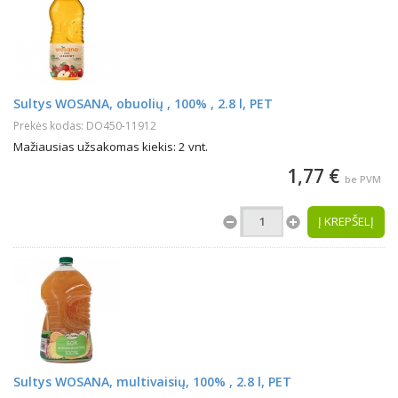
Sultys WOSANA, obuolių , 100% , 2.8 l, PET
Prekės kodas: DO450-11912
Mažiausias užsakomas kiekis: 2 vnt.
1,77 €
be PVM
Į KREPŠELĮ
Sultys WOSANA, multivaisių, 100% , 2.8 l, PET