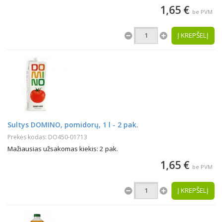
1,65 €
be PVM
Į KREPŠELĮ
Sultys DOMINO, pomidorų, 1 l - 2 pak.
Prekės kodas: DO450-01713
Mažiausias užsakomas kiekis: 2 pak.
1,65 €
be PVM
Į KREPŠELĮ