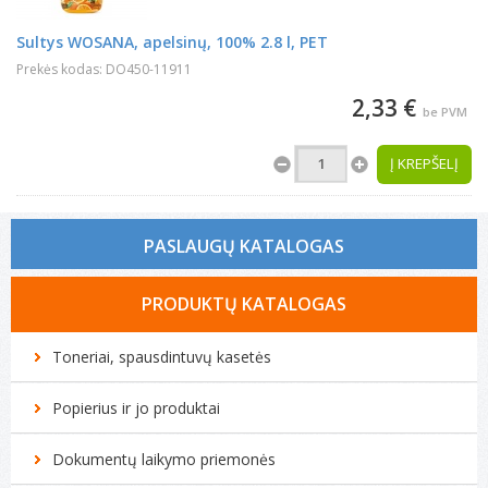
Sultys WOSANA, apelsinų, 100% 2.8 l, PET
Prekės kodas: DO450-11911
2,33 €
be PVM
Į KREPŠELĮ
PASLAUGŲ KATALOGAS
Tonerio kasečių pildymas
PRODUKTŲ KATALOGAS
Spausdintuvų remontas
Toneriai, spausdintuvų kasetės
Biuro technikos remontas
Popierius ir jo produktai
Kompiuterių remontas
Dokumentų laikymo priemonės