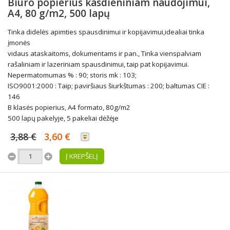
Biuro popierius kasdieniniam naudojimui,
A4, 80 g/m2, 500 lapų
Tinka didelės apimties spausdinimui ir kopijavimui,idealiai tinka
įmonės
vidaus ataskaitoms, dokumentams ir pan., Tinka vienspalviam
rašaliniam ir lazeriniam spausdinimui, taip pat kopijavimui.
Nepermatomumas % : 90; storis mk : 103;
ISO9001:2000 : Taip; paviršiaus šiurkštumas : 200; baltumas CIE :
146
B klasės popierius, A4 formato, 80g/m2
500 lapų pakelyje, 5 pakeliai dėžėje
3,88 €
3,60 €
Į KREPŠELĮ