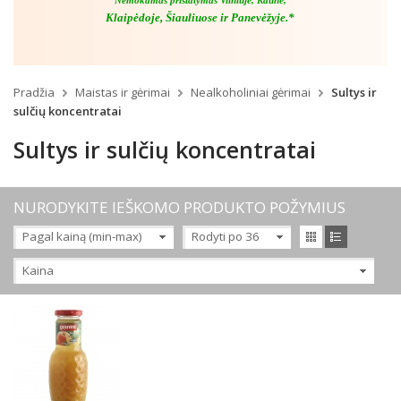
Nemokamas pristatymas Vilniuje, Kaune,
Klaipėdoje, Šiauliuose ir Panevėžyje.*
Pradžia
Maistas ir gėrimai
Nealkoholiniai gėrimai
Sultys ir
sulčių koncentratai
Sultys ir sulčių koncentratai
NURODYKITE IEŠKOMO PRODUKTO POŽYMIUS
Pagal kainą (min-max)
Rodyti po 36
Kaina