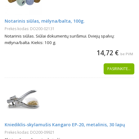
Notarinis siūlas, mėlyna/balta, 100g.
Prekės kodas: DO200-02131
Notarinis siūlas. Siūlai dokumentų surišimui. Dviejų spalvų:
mėlyna/balta. Kiekis: 100 g.
14,72 €
be PVM
PASIRINKITE...
Kniediklis-skylamušis Kangaro EP-20, metalinis, 30 lapų
Prekės kodas: DO200-09921