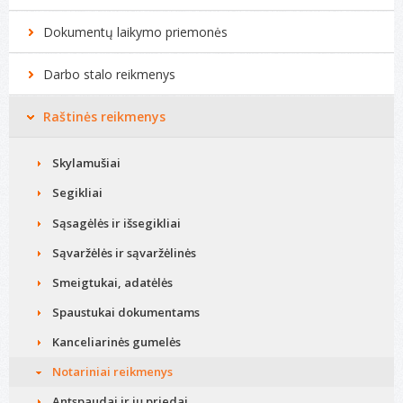
Kompiuterių remontas
Dokumentų laikymo priemonės
Darbo stalo reikmenys
Raštinės reikmenys
Skylamušiai
Segikliai
Sąsagėlės ir išsegikliai
Sąvaržėlės ir sąvaržėlinės
Smeigtukai, adatėlės
Spaustukai dokumentams
Kanceliarinės gumelės
Notariniai reikmenys
Antspaudai ir jų priedai