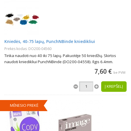
Kniedės, 40-75 lapų, PunchNBinde kniedikliui
Prekės kodas: DO200-04560
Tinka naudoti nuo 40 iki 75 lapų. Pakuotėje 50 kniedžių. Skirtos
naudoti kniedikliui PunchNBinde (DO200-04558). Ilgis 6.4mm.
7,60 €
be PVM
Į KREPŠELĮ
MĖNESIO PREKĖ