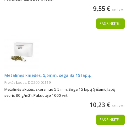
9,55 €
be PVM
PASIRINKITE...
Metalinės kniedės, 5,5mm, sega iki 15 lapų.
Prekės kodas: DO200-02119
Metalinės akutės, skersmuo 5,5 mm, Sega 15 lapų (įrišamų lapų
svoris 80 g/m2), Pakuotėje 1000 vnt.
10,23 €
be PVM
PASIRINKITE...