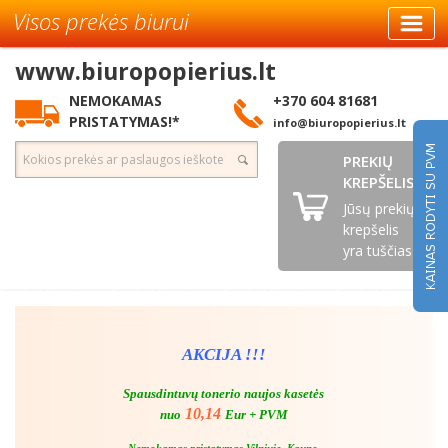
Visos prekės biurui
www.biuropopierius.lt
NEMOKAMAS
+370 604 81681
PRISTATYMAS!*
info@biuropopierius.lt
PREKIŲ
KREPŠELIS
Jūsų prekių
krepšelis
yra tuščias
AKCIJA !!!
Spausdintuvų tonerio naujos kasetės
10,14
nuo
Eur + PVM