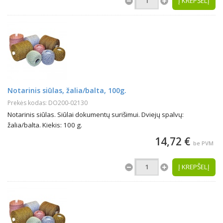
Į KREPŠELĮ
Notarinis siūlas, žalia/balta, 100g.
Prekės kodas: DO200-02130
Notarinis siūlas. Siūlai dokumentų surišimui. Dviejų spalvų:
žalia/balta. Kiekis: 100 g.
14,72 €
be PVM
Į KREPŠELĮ