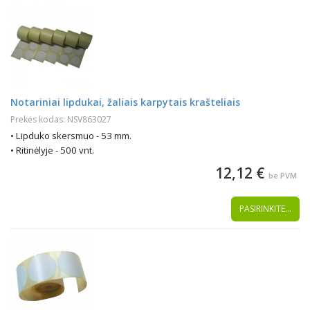
Notariniai lipdukai, žaliais karpytais krašteliais
Prekės kodas: NSV863027
• Lipduko skersmuo - 53 mm.
• Ritinėlyje - 500 vnt.
12,12 €
be PVM
PASIRINKITE...