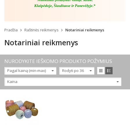
Nemokamas pristatymas Vilniuje, Kaune,
Klaipėdoje, Šiauliuose ir Panevėžyje.*
Pradžia
Raštinės reikmenys
Notariniai reikmenys
Notariniai reikmenys
NURODYKITE IEŠKOMO PRODUKTO POŽYMIUS
Pagal kainą (min-max)
Rodyti po 36
Kaina