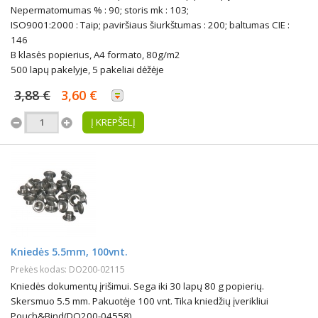
Nepermatomumas % : 90; storis mk : 103;
ISO9001:2000 : Taip; paviršiaus šiurkštumas : 200; baltumas CIE :
146
B klasės popierius, A4 formato, 80g/m2
500 lapų pakelyje, 5 pakeliai dėžėje
3,88 €
3,60 €
Į KREPŠELĮ
Kniedės 5.5mm, 100vnt.
Prekės kodas: DO200-02115
Kniedės dokumentų įrišimui. Sega iki 30 lapų 80 g popierių.
Skersmuo 5.5 mm. Pakuotėje 100 vnt. Tika kniedžių įverikliui
Pouch&Bind(DO200-04558).