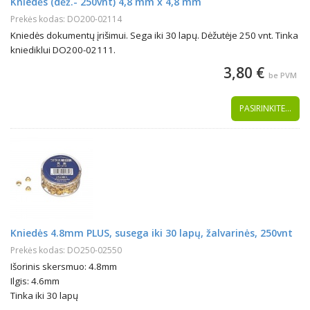
Kniedės (dėž.- 250vnt) 4,8 mm x 4,8 mm
Prekės kodas: DO200-02114
Kniedės dokumentų įrišimui. Sega iki 30 lapų. Dėžutėje 250 vnt. Tinka
kniediklui DO200-02111.
3,80 €
be PVM
PASIRINKITE...
Kniedės 4.8mm PLUS, susega iki 30 lapų, žalvarinės, 250vnt
Prekės kodas: DO250-02550
Išorinis skersmuo: 4.8mm
Ilgis: 4.6mm
Tinka iki 30 lapų