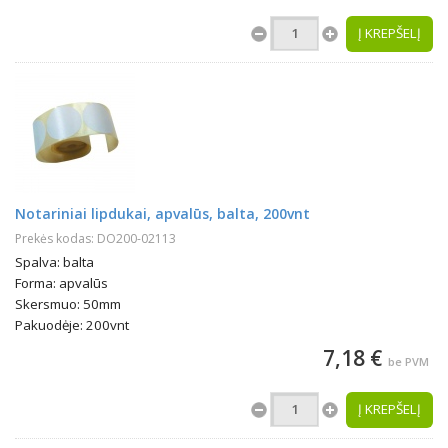
Į KREPŠELĮ
Notariniai lipdukai, apvalūs, balta, 200vnt
Prekės kodas: DO200-02113
Spalva: balta
Forma: apvalūs
Skersmuo: 50mm
Pakuodėje: 200vnt
7,18 €
be PVM
Į KREPŠELĮ