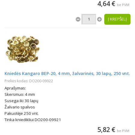
4,64 €
be PVM
Į KREPŠELĮ
Kniedės Kangaro BEP-20, 4 mm, žalvarinės, 30 lapų, 250 vnt.
Prekės kodas: DO200-09922
Aprašymas:
Skersmuo: 4 mm
Susega iki 30 lapų
Žalvario spalvos
Pakuotėje 250 vnt.
Tinka kniedikliui DO200-09921
5,82 €
be PVM