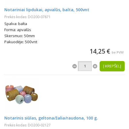
Notariniai lipdukai, apvalūs, balta, 500vnt
Prekės kodas: DO200-07871
Spalva: balta
Forma: apvalūs
Skersmuo: 50mm
Pakuodėje: 500vnt
14,25 €
be PVM
Į KREPŠELĮ
Notarinis siūlas, geltona/žalia/raudona, 100 g.
Prekės kodas: DO200-02127