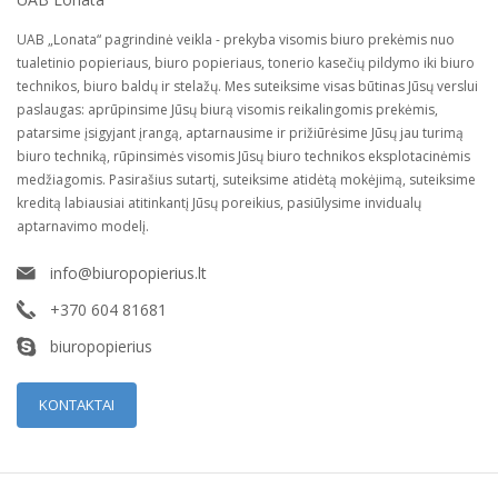
UAB „Lonata“ pagrindinė veikla - prekyba visomis biuro prekėmis nuo
tualetinio popieriaus, biuro popieriaus, tonerio kasečių pildymo iki biuro
technikos, biuro baldų ir stelažų. Mes suteiksime visas būtinas Jūsų verslui
paslaugas: aprūpinsime Jūsų biurą visomis reikalingomis prekėmis,
patarsime įsigyjant įrangą, aptarnausime ir prižiūrėsime Jūsų jau turimą
biuro techniką, rūpinsimės visomis Jūsų biuro technikos eksplotacinėmis
medžiagomis. Pasirašius sutartį, suteiksime atidėtą mokėjimą, suteiksime
kreditą labiausiai atitinkantį Jūsų poreikius, pasiūlysime invidualų
aptarnavimo modelį.
info@biuropopierius.lt
+370 604 81681
biuropopierius
KONTAKTAI