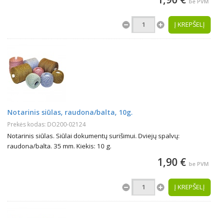
be PVM
Į KREPŠELĮ
Notarinis siūlas, raudona/balta, 10g.
Prekės kodas: DO200-02124
Notarinis siūlas. Siūlai dokumentų surišimui. Dviejų spalvų:
raudona/balta. 35 mm. Kiekis: 10 g.
1,90 €
be PVM
Į KREPŠELĮ