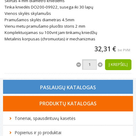
Skirtas 4 mm diametro kniedėms
Tinka kniedės DO200-09922, susega iki 30 lapų
Vienos skylės skylamušis
Pramušamos skylės diametras 4.5mm
Vienu metu pramušamo pluošto storis 2 mm
Komplektuojamas su 100vnt jam tinkamų kniedžių
Metalinis korpusas (chromuotas) ir mechanizmas
32,31 €
be PVM
Į KREPŠELĮ
PASLAUGŲ KATALOGAS
Tonerio kasečių pildymas
PRODUKTŲ KATALOGAS
Spausdintuvų remontas
Toneriai, spausdintuvų kasetės
Biuro technikos remontas
Popierius ir jo produktai