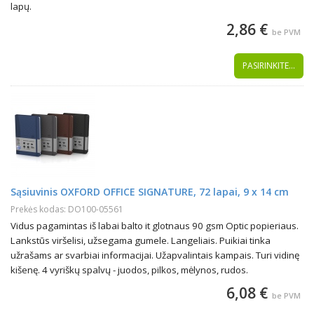
lapų.
2,86 €
be PVM
PASIRINKITE...
Sąsiuvinis OXFORD OFFICE SIGNATURE, 72 lapai, 9 x 14 cm
Prekės kodas: DO100-05561
Vidus pagamintas iš labai balto it glotnaus 90 gsm Optic popieriaus.
Lankstūs viršelisi, užsegama gumele. Langeliais. Puikiai tinka
užrašams ar svarbiai informacijai. Užapvalintais kampais. Turi vidinę
kišenę. 4 vyriškų spalvų - juodos, pilkos, mėlynos, rudos.
6,08 €
be PVM