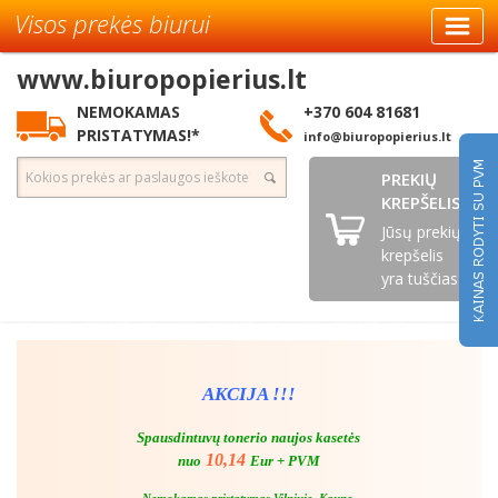
Visos prekės biurui
www.biuropopierius.lt
NEMOKAMAS
+370 604 81681
PRISTATYMAS!*
info@biuropopierius.lt
PREKIŲ
KREPŠELIS
Jūsų prekių
krepšelis
yra tuščias
AKCIJA !!!
Spausdintuvų tonerio naujos kasetės
10,14
nuo
Eur + PVM