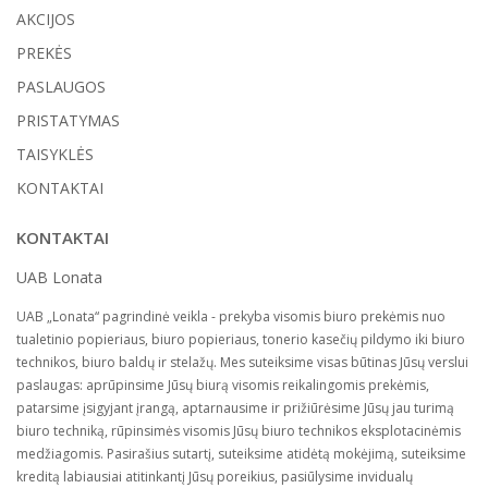
AKCIJOS
PREKĖS
PASLAUGOS
PRISTATYMAS
TAISYKLĖS
KONTAKTAI
KONTAKTAI
UAB Lonata
UAB „Lonata“ pagrindinė veikla - prekyba visomis biuro prekėmis nuo
tualetinio popieriaus, biuro popieriaus, tonerio kasečių pildymo iki biuro
technikos, biuro baldų ir stelažų. Mes suteiksime visas būtinas Jūsų verslui
paslaugas: aprūpinsime Jūsų biurą visomis reikalingomis prekėmis,
patarsime įsigyjant įrangą, aptarnausime ir prižiūrėsime Jūsų jau turimą
biuro techniką, rūpinsimės visomis Jūsų biuro technikos eksplotacinėmis
medžiagomis. Pasirašius sutartį, suteiksime atidėtą mokėjimą, suteiksime
kreditą labiausiai atitinkantį Jūsų poreikius, pasiūlysime invidualų