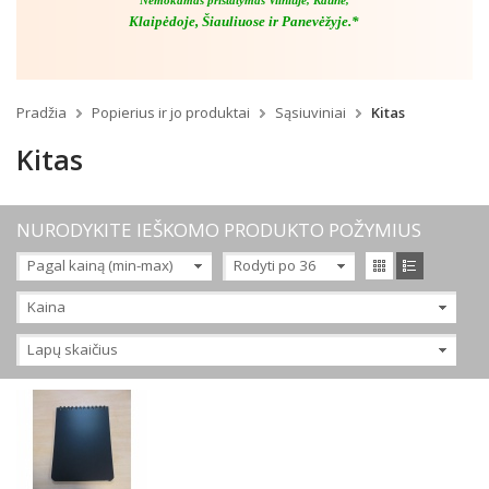
Nemokamas pristatymas Vilniuje, Kaune,
Klaipėdoje, Šiauliuose ir Panevėžyje.*
Pradžia
Popierius ir jo produktai
Sąsiuviniai
Kitas
Kitas
NURODYKITE IEŠKOMO PRODUKTO POŽYMIUS
Pagal kainą (min-max)
Rodyti po 36
Kaina
Lapų skaičius
60 lapų
90 lapų