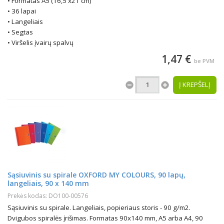
• Formatas A5 (16,5 x21 cm)
• 36 lapai
• Langeliais
• Segtas
• Viršelis įvairų spalvų
1,47 €
be PVM
Į KREPŠELĮ
Sąsiuvinis su spirale OXFORD MY COLOURS, 90 lapų,
langeliais, 90 x 140 mm
Prekės kodas: DO100-00576
Sąsiuvinis su spirale. Langeliais, popieriaus storis - 90 g/m2.
Dvigubos spiralės įrišimas. Formatas 90x140 mm, A5 arba A4, 90