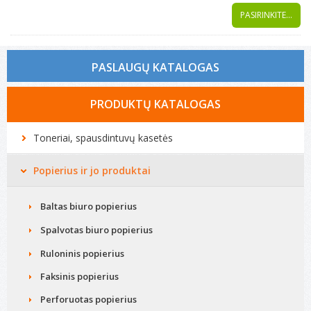
PASIRINKITE...
PASLAUGŲ KATALOGAS
Tonerio kasečių pildymas
PRODUKTŲ KATALOGAS
Spausdintuvų remontas
Toneriai, spausdintuvų kasetės
Biuro technikos remontas
Popierius ir jo produktai
Kompiuterių remontas
Baltas biuro popierius
Spalvotas biuro popierius
Ruloninis popierius
Faksinis popierius
Perforuotas popierius