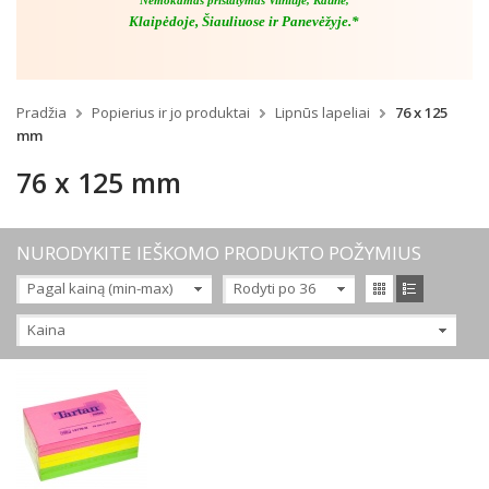
Nemokamas pristatymas Vilniuje, Kaune,
Klaipėdoje, Šiauliuose ir Panevėžyje.*
Pradžia
Popierius ir jo produktai
Lipnūs lapeliai
76 x 125
mm
76 x 125 mm
NURODYKITE IEŠKOMO PRODUKTO POŽYMIUS
Pagal kainą (min-max)
Rodyti po 36
Kaina