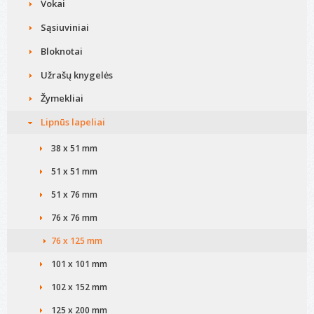
Vokai
Sąsiuviniai
Bloknotai
Užrašų knygelės
Žymekliai
Lipnūs lapeliai
38 x 51 mm
51 x 51 mm
51 x 76 mm
76 x 76 mm
76 x 125 mm
101 x 101 mm
102 x 152 mm
125 x 200 mm