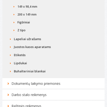
149 x 98,4 mm
200 x 149 mm
Figūriniai
Z tipo
Lapeliai užrašams
Juostos kasos aparatams
Etiketės
Lipdukai
Buhalteriniai blankai
Dokumentų laikymo priemonės
Darbo stalo reikmenys
Raštinės reikmenys