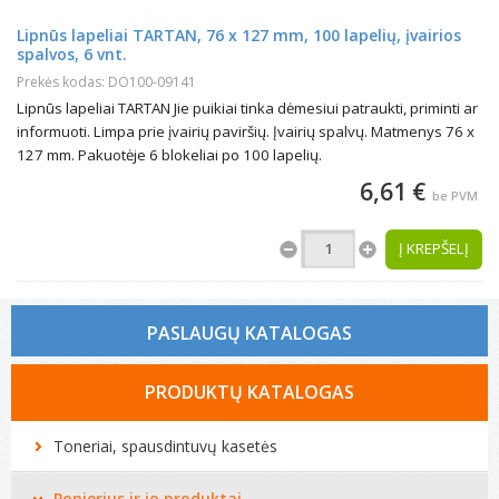
Lipnūs lapeliai TARTAN, 76 x 127 mm, 100 lapelių, įvairios
spalvos, 6 vnt.
Prekės kodas: DO100-09141
Lipnūs lapeliai TARTAN Jie puikiai tinka dėmesiui patraukti, priminti ar
informuoti. Limpa prie įvairių paviršių. Įvairių spalvų. Matmenys 76 x
127 mm. Pakuotėje 6 blokeliai po 100 lapelių.
6,61 €
be PVM
Į KREPŠELĮ
PASLAUGŲ KATALOGAS
Tonerio kasečių pildymas
PRODUKTŲ KATALOGAS
Spausdintuvų remontas
Toneriai, spausdintuvų kasetės
Biuro technikos remontas
Popierius ir jo produktai