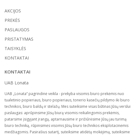
AKCIJOS
PREKĖS
PASLAUGOS
PRISTATYMAS
TAISYKLĖS
KONTAKTAI
KONTAKTAI
UAB Lonata
UAB „Lonata“ pagrindinė veikla - prekyba visomis biuro prekėmis nuo
tualetinio popieriaus, biuro popieriaus, tonerio kasečių pildymo iki biuro
technikos, biuro baldų ir stelažų. Mes suteiksime visas būtinas Jūsų verslui
paslaugas: aprūpinsime Jūsų biurą visomis reikalingomis prekėmis,
patarsime įsigyjant įrangą, aptarnausime ir prižiūrėsime Jūsų jau turimą
biuro techniką, rūpinsimės visomis Jūsų biuro technikos eksplotacinėmis
medžiagomis. Pasirašius sutartį, suteiksime atidėtą mokėjimą, suteiksime