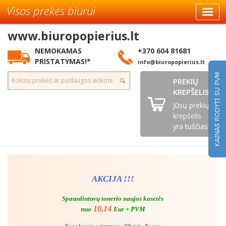
Visos prekės biurui
www.biuropopierius.lt
NEMOKAMAS
+370 604 81681
PRISTATYMAS!*
info@biuropopierius.lt
PREKIŲ
KREPŠELIS
Jūsų prekių
krepšelis
yra tuščias
AKCIJA !!!
Spausdintuvų tonerio naujos kasetės
10,14
nuo
Eur + PVM